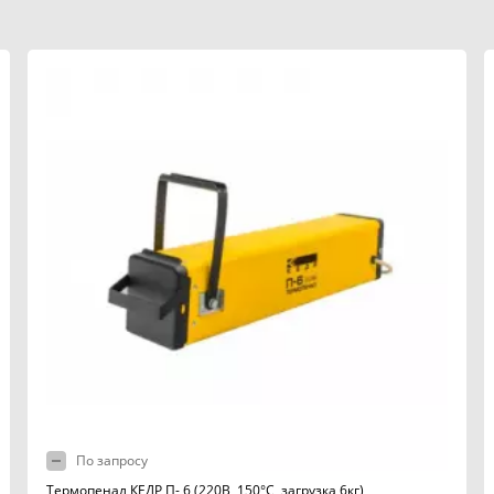
По запросу
Термопенал КЕДР П- 6 (220В, 150°C, загрузка 6кг)