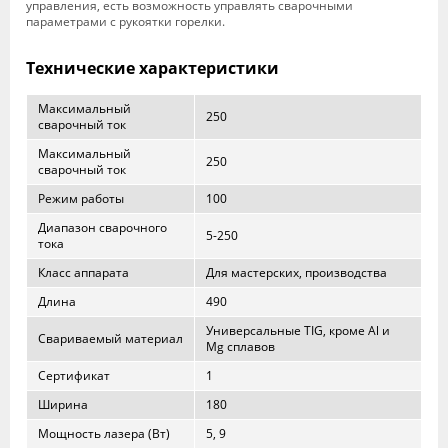
управления, есть возможность управлять сварочными
параметрами с рукоятки горелки.
Технические характеристики
Максимальный
250
сварочный ток
Максимальный
250
сварочный ток
Режим работы
100
Диапазон сварочного
5-250
тока
Класс аппарата
Для мастерских, производства
Длина
490
Универсальные TIG, кроме Al и
Свариваемый материал
Mg сплавов
Сертификат
1
Ширина
180
Мощность лазера (Вт)
5, 9