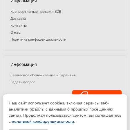
Информация
Корпоративные продажи B2B
Доставка
Контакты
О нас
Политика конфиденциальности
Информация
Сервисное обслуживание и Гарантия
Задать вопрос
Распродажа
Наш сайт использует cookies, включая сервисы веб-
© 2008 — 2026. ООО «ТК Вэлд Плюс»
аналитики (файлы с данными о прошлых посещениях
сайта). Продолжая пользоваться сайтом, вы соглашаетесь
Email: ideasvarki@wp116.ru
Тел.: 8 800 101-08-75 (с 10:00 до 19:00)
с
политикой конфиденциальности
.
ООО «Торговая Компания Вэлд Плюс» | ИНН 1650288518 | ОГРН