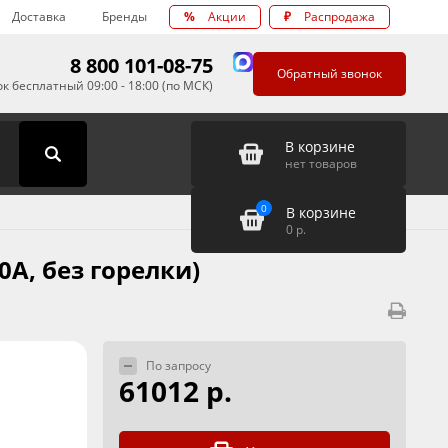
Доставка
Бренды
%
Акции
₽
Распродажа
8 800 101-08-75
Обратный звонок
к бесплатный 09:00 - 18:00 (по МСК)
В корзине
нет товаров
0
В корзине
0
р.
0А, без горелки)
По запросу
61012 р.