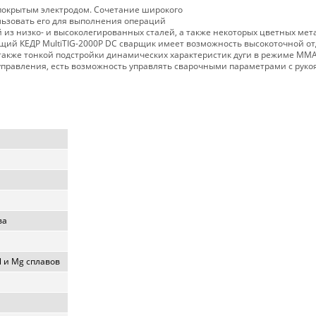
покрытым электродом. Сочетание широкого
льзовать его для выполнения операций
 из низко- и высоколегированных сталей, а также некоторых цветных мет
ющий КЕДР MultiTIG-2000P DC сварщик имеет возможность высокоточной о
 также тонкой подстройки динамических характеристик дуги в режиме ММА
управления, есть возможность управлять сварочными параметрами с руко
ва
l и Mg сплавов