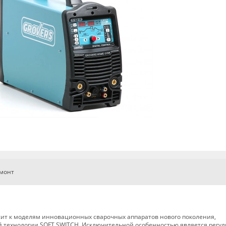
емонт
ит к моделям инновационных сварочных аппаратов нового поколения,
 технологии SOFT SWITCH. Исключительной особенностью является регул