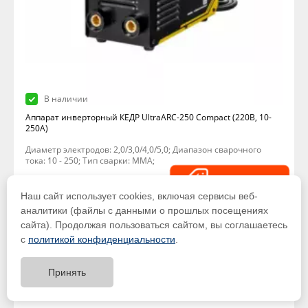
В наличии
Аппарат инверторный КЕДР UltraARC-250 Compact (220В, 10-
250А)
Диаметр электродов: 2,0/3,0/4,0/5,0; Диапазон сварочного
тока: 10 - 250; Тип сварки: MMA;
17 900 р.
Распродажа
Наш сайт использует cookies, включая сервисы веб-
аналитики (файлы с данными о прошлых посещениях
сайта). Продолжая пользоваться сайтом, вы соглашаетесь
с
политикой конфиденциальности
.
Вы недавно смотрели
Принять
Тест-драйв
оборудования