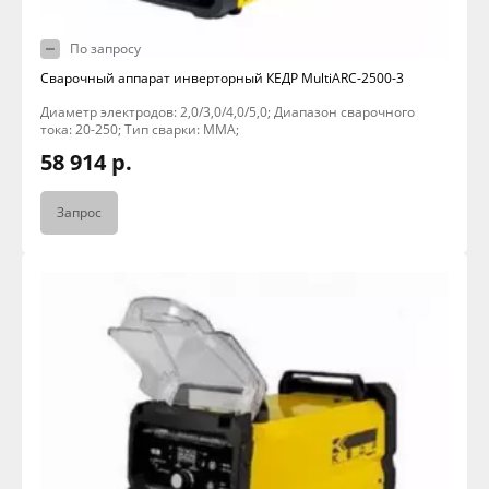
По запросу
Сварочный аппарат инверторный КЕДР MultiARC-2500-3
Диаметр электродов: 2,0/3,0/4,0/5,0; Диапазон сварочного
тока: 20-250; Тип сварки: MMA;
58 914 р.
Запрос