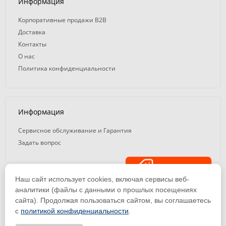
Информация
Корпоративные продажи B2B
Доставка
Контакты
О нас
Политика конфиденциальности
Информация
Сервисное обслуживание и Гарантия
Задать вопрос
Распродажа
Наш сайт использует cookies, включая сервисы веб-
© 2008 — 2026. ООО «ТК Вэлд Плюс»
аналитики (файлы с данными о прошлых посещениях
сайта). Продолжая пользоваться сайтом, вы соглашаетесь
Email: ideasvarki@wp116.ru
Тел.: 8 800 101-08-75 (с 10:00 до 19:00)
с
политикой конфиденциальности
.
ООО «Торговая Компания Вэлд Плюс» | ИНН 1650288518 | ОГРН