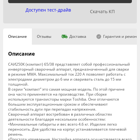
Доступен тест-драйв
Скачать КП
Описание
Отзывы
Доставка
Гарантия и ремонт
Описание
САИ250К (компакт) 65/38 представляет собой профессиональный
инверторный сварочный аппарат, предназначенный для сварки
в режиме ММА. Максимальный ток 220 А позволяет работать с
электродами диаметром до 6 мм и сваривать сталь до 15 мм
толщиной.
В серии “компакт” это самая мощная модель. По этой причине
она часто применяется на производстве. При сборке
используются транзисторы марки Toshiba. Они отличаются
большим эксплуатационным сроком и обеспечивают
стабильность дуги при перепадах напряжения.
Сварочный аппарат востребован в различных областях
деятельности благодаря нескольким особенностям:
•Минимальные габариты и вес всего 4.6 кг. Изделие легко
переносить. Для удобства на корпус устанавливается плечевой
ремень.
•Простота управления. Настройка аппарата осуществляется всего