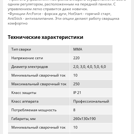
одним регулятором, расположенным на передней панели. С
управлением легко справится даже новичок.
•Функции ArcForce - форсаж дуги, HotStart - горячий старт,
AntiStick - антизалипание. Эти опции делают работу сварщика
комфортно
Технические характеристики
Тип сварки
MMA
Напряжение сети
220
Диаметр электродов
2,0, 3,0, 4,0, 5,0, 6,0
Минимальный сварочный ток
10
Максимальный сварочный ток
250
Класс защиты
IP 21
Класс аппарата
Профессиональный
Потребляемая мощность
8
Габариты, мм
260х130х190
Минимальный сварочный ток
10