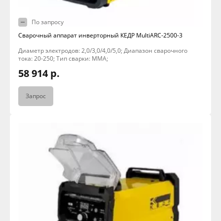
По запросу
Сварочный аппарат инверторный КЕДР MultiARC-2500-3
Диаметр электродов: 2,0/3,0/4,0/5,0; Диапазон сварочного
тока: 20-250; Тип сварки: MMA;
58 914 р.
Запрос