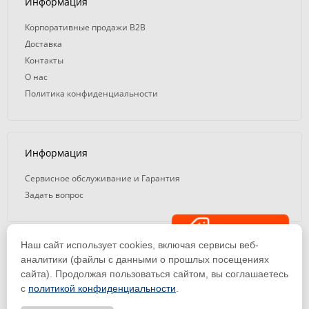
Информация
Корпоративные продажи B2B
Доставка
Контакты
О нас
Политика конфиденциальности
Информация
Сервисное обслуживание и Гарантия
Задать вопрос
Распродажа
Наш сайт использует cookies, включая сервисы веб-
© 2008 — 2026. ООО «ТК Вэлд Плюс»
аналитики (файлы с данными о прошлых посещениях
сайта). Продолжая пользоваться сайтом, вы соглашаетесь
Email: ideasvarki@wp116.ru
Тел.: 8 800 101-08-75 (с 10:00 до 19:00)
с
политикой конфиденциальности
.
ООО «Торговая Компания Вэлд Плюс» | ИНН 1650288518 | ОГРН