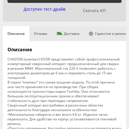
Доступен тест-драйв
Скачать КП
Описание
Отзывы
Доставка
Гарантия и ремонт
Описание
САИ250К (компакт) 65/38 представляет собой профессиональный
инверторный сварочный аппарат, предназначенный для сварки
в режиме ММА. Максимальный ток 220 А позволяет работать с
электродами диаметром до 6 мм и сваривать сталь до 15 мм
толщиной.
В серии “компакт” это самая мощная модель. По этой причине
она часто применяется на производстве. При сборке
используются транзисторы марки Toshiba. Они отличаются
большим эксплуатационным сроком и обеспечивают
стабильность дуги при перепадах напряжения.
Сварочный аппарат востребован в различных областях
деятельности благодаря нескольким особенностям:
•Минимальные габариты и вес всего 4.6 кг. Изделие легко
переносить. Для удобства на корпус устанавливается плечевой
ремень.
•Простота управления. Настройка аппарата осуществляется всего