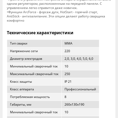
одним регулятором, расположенным на передней панели. С
управлением легко справится даже новичок.
•Функции ArcForce - форсаж дуги, HotStart - горячий старт,
AntiStick - антизалипание. Эти опции делают работу сварщика
комфортно
Технические характеристики
Тип сварки
MMA
Напряжение сети
220
Диаметр электродов
2,0, 3,0, 4,0, 5,0, 6,0
Минимальный сварочный ток
10
Максимальный сварочный ток
250
Класс защиты
IP 21
Класс аппарата
Профессиональный
Потребляемая мощность
8
Габариты, мм
260х130х190
Минимальный сварочный ток
10