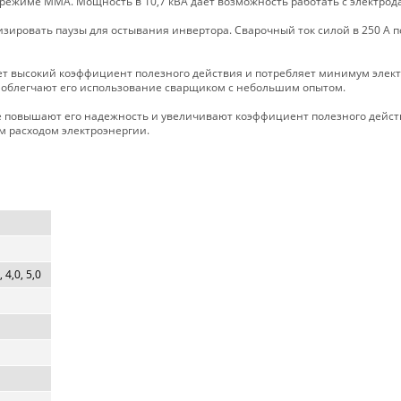
 режиме ММА. Мощность в 10,7 кВА дает возможность работать с электро
ировать паузы для остывания инвертора. Сварочный ток силой в 250 А п
ет высокий коэффициент полезного действия и потребляет минимум элект
 облегчают его использование сварщиком с небольшим опытом.
е повышают его надежность и увеличивают коэффициент полезного дейст
м расходом электроэнергии.
, 4,0, 5,0