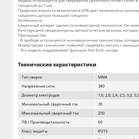
модель используется для сваривания различных типов сталей в
толщиной до 5 мм.
Продолжительность включения в 60% дает возможность минимиз
соединять детали большой толщины.
Особенности
Сварочный аппарат сделан по инверторной технологии. Он име
Конструкцией предусмотрены автоматические режимы, которые
Преимущества:
- В приборе используются инновационные транзисторы, которы
Инверторная технология позволяет сваривать металл с меньши
- Эта модель поддерживает функцию Anti Stick, котора
Технические характеристики
Тип сварки
MMA
Напряжение сети
380
Диаметр электродов
1,6, 2,0, 2,4, 2,5, 3,0, 3,2
Минимальный сварочный ток
30
Максимальный сварочный ток
250
ПВ / Производительность
60
Класс защиты
IP21S