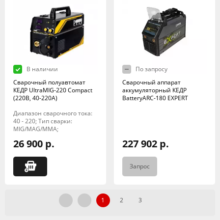
В наличии
По запросу
Сварочный полуавтомат
Сварочный аппарат
КЕДР UltraMIG-220 Compact
аккумуляторный КЕДР
(220B, 40-220A)
BatteryARC-180 EXPERT
Диапазон сварочного тока:
40 - 220; Тип сварки:
MIG/MAG/MMA;
26 900 р.
227 902 р.
Запрос
1
2
3