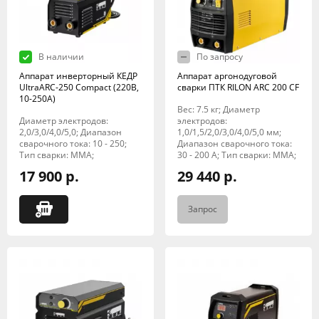
В наличии
По запросу
Аппарат инверторный КЕДР
Аппарат аргонодуговой
UltraARC-250 Compact (220В,
сварки ПТК RILON ARC 200 CF
10-250А)
Вес: 7.5 кг; Диаметр
Диаметр электродов:
электродов:
2,0/3,0/4,0/5,0; Диапазон
1,0/1,5/2,0/3,0/4,0/5,0 мм;
сварочного тока: 10 - 250;
Диапазон сварочного тока:
Тип сварки: MMA;
30 - 200 А; Тип сварки: MMA;
17 900 р.
29 440 р.
Запрос