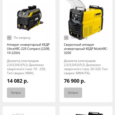
По запросу
По запросу
Аппарат инверторный КЕДР
Сварочный аппарат
UltraARC-220 Compact (220В,
инверторный КЕДР MultiARC-
10-220А)
3200
Диаметр электродов:
Диаметр электродов:
2,0/3,0/4,0/5,0; Диапазон
2,0/3,0/4,0/5,0; Диапазон
сварочного тока: 10 - 220;
сварочного тока: 20-320; Тип
Тип сварки: MMA;
сварки: MMA/TIG;
14 082 р.
76 900 р.
Запрос
Запрос