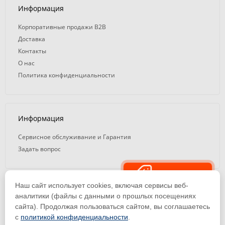
Информация
Корпоративные продажи B2B
Доставка
Контакты
О нас
Политика конфиденциальности
Информация
Сервисное обслуживание и Гарантия
Задать вопрос
Распродажа
Наш сайт использует cookies, включая сервисы веб-
© 2008 — 2026. ООО «ТК Вэлд Плюс»
аналитики (файлы с данными о прошлых посещениях
сайта). Продолжая пользоваться сайтом, вы соглашаетесь
Email: ideasvarki@wp116.ru
Тел.: 8 800 101-08-75 (с 10:00 до 19:00)
с
политикой конфиденциальности
.