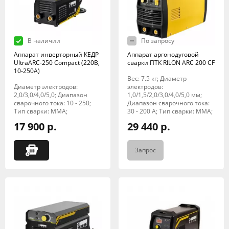
В наличии
По запросу
Аппарат инверторный КЕДР
Аппарат аргонодуговой
UltraARC-250 Compact (220В,
сварки ПТК RILON ARC 200 CF
10-250А)
Вес: 7.5 кг; Диаметр
Диаметр электродов:
электродов:
2,0/3,0/4,0/5,0; Диапазон
1,0/1,5/2,0/3,0/4,0/5,0 мм;
сварочного тока: 10 - 250;
Диапазон сварочного тока:
Тип сварки: MMA;
30 - 200 А; Тип сварки: MMA;
17 900 р.
29 440 р.
Запрос