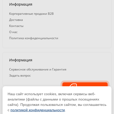
Информация
Корпоративные продажи B2B
Доставка
Контакты
О нас
Политика конфиденциальности
Информация
Сервисное обслуживание и Гарантия
Задать вопрос
Распродажа
Наш сайт использует cookies, включая сервисы веб-
© 2008 — 2026. ООО «ТК Вэлд Плюс»
аналитики (файлы с данными о прошлых посещениях
сайта). Продолжая пользоваться сайтом, вы соглашаетесь
Email: ideasvarki@wp116.ru
Тел.: 8 800 101-08-75 (с 10:00 до 19:00)
с
политикой конфиденциальности
.