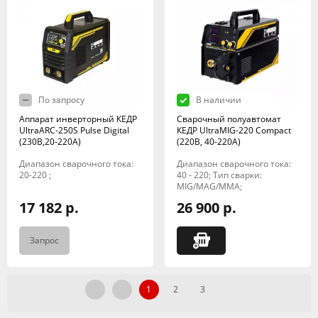
По запросу
В наличии
Аппарат инверторный КЕДР
Сварочный полуавтомат
UltraARC-250S Pulse Digital
КЕДР UltraMIG-220 Compact
(230В,20-220А)
(220B, 40-220A)
Диапазон сварочного тока:
Диапазон сварочного тока:
20-220 ;
40 - 220; Тип сварки:
MIG/MAG/MMA;
17 182 р.
26 900 р.
Запрос
1
2
3