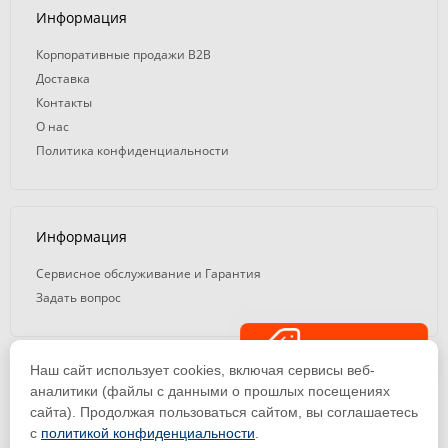
Информация
Корпоративные продажи B2B
Доставка
Контакты
О нас
Политика конфиденциальности
Информация
Сервисное обслуживание и Гарантия
Задать вопрос
Распродажа
Наш сайт использует cookies, включая сервисы веб-
© 2008 — 2026. ООО «ТК Вэлд Плюс»
аналитики (файлы с данными о прошлых посещениях
сайта). Продолжая пользоваться сайтом, вы соглашаетесь
Email: ideasvarki@wp116.ru
Тел.: 8 800 101-08-75 (с 10:00 до 19:00)
с
политикой конфиденциальности
.