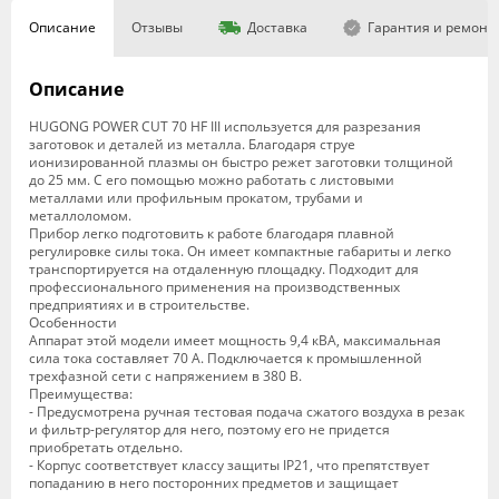
Описание
Отзывы
Доставка
Гарантия и ремонт
Описание
HUGONG POWER CUT 70 HF III используется для разрезания
заготовок и деталей из металла. Благодаря струе
ионизированной плазмы он быстро режет заготовки толщиной
до 25 мм. С его помощью можно работать с листовыми
металлами или профильным прокатом, трубами и
металлоломом.
Прибор легко подготовить к работе благодаря плавной
регулировке силы тока. Он имеет компактные габариты и легко
транспортируется на отдаленную площадку. Подходит для
профессионального применения на производственных
предприятиях и в строительстве.
Особенности
Аппарат этой модели имеет мощность 9,4 кВА, максимальная
сила тока составляет 70 А. Подключается к промышленной
трехфазной сети с напряжением в 380 В.
Преимущества:
- Предусмотрена ручная тестовая подача сжатого воздуха в резак
и фильтр-регулятор для него, поэтому его не придется
приобретать отдельно.
- Корпус соответствует классу защиты IP21, что препятствует
попаданию в него посторонних предметов и защищает