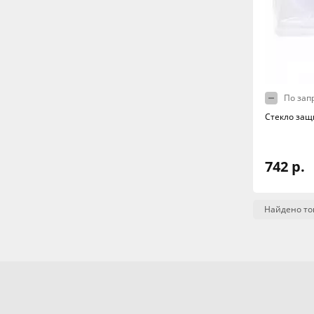
По зап
Стекло защи
742 р.
Найдено то