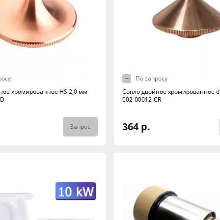
росу
По запросу
ное хромированное HS 2,0 мм
Сопло двойное хромированное d1
-D
002-00012-CR
364 р.
Запрос