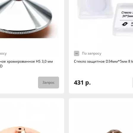
росу
По запросу
ное хромированное HS 3,0 мм
Стекло защитное D34мм*5мм 8 
-D
431 р.
Запрос