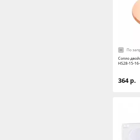
По зап
Сопло двой
HS28-15-16
364 р.