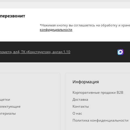
 перезвонит
*Нажимая кнопку вы соглашаетесь на обработку и хран
конфидициальности
ометр, вл4, ТК «Конструктор», ангар 1.10
Информация
Корпоративные продажи B2B
 щетки
Доставка
мплектующие
Контакты
атериалы
О нас
Политика конфиденциальности