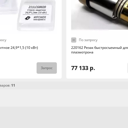
росу
По запросу
тное 24,9*1,5 (10 кВт)
220162 Резак быстросъемный дл
плазмотрона
77 133 р.
Запрос
варов:
11