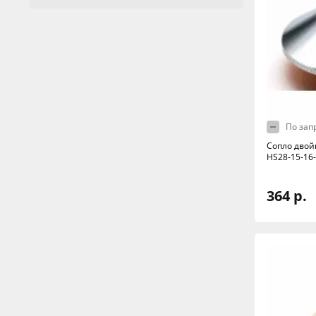
По зап
Сопло двой
HS28-15-16
364 р.