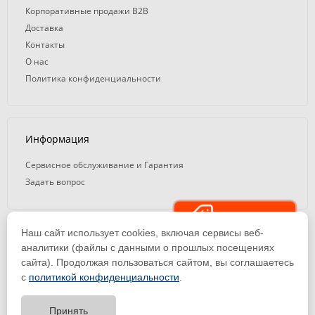
Корпоративные продажи B2B
Доставка
Контакты
О нас
Политика конфиденциальности
Информация
Сервисное обслуживание и Гарантия
Задать вопрос
Распродажа
Наш сайт использует cookies, включая сервисы веб-
© 2008 — 2026. ООО «ТК Вэлд Плюс»
аналитики (файлы с данными о прошлых посещениях
сайта). Продолжая пользоваться сайтом, вы соглашаетесь
Email: ideasvarki@wp116.ru
Тел.: 8 800 101-08-75 (с 10:00 до 19:00)
с
политикой конфиденциальности
.
ООО «Торговая Компания Вэлд Плюс» | ИНН 1650288518 | ОГРН
1141650012184
Принять
Тест-драйв