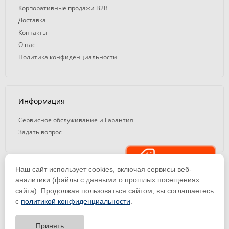
Корпоративные продажи B2B
Доставка
Контакты
О нас
Политика конфиденциальности
Информация
Сервисное обслуживание и Гарантия
Задать вопрос
Распродажа
Наш сайт использует cookies, включая сервисы веб-
© 2008 — 2026. ООО «ТК Вэлд Плюс»
аналитики (файлы с данными о прошлых посещениях
сайта). Продолжая пользоваться сайтом, вы соглашаетесь
Email: ideasvarki@wp116.ru
Тел.: 8 800 101-08-75 (с 10:00 до 19:00)
с
политикой конфиденциальности
.
ООО «Торговая Компания Вэлд Плюс» | ИНН 1650288518 | ОГРН
1141650012184
Принять
Тест-драйв