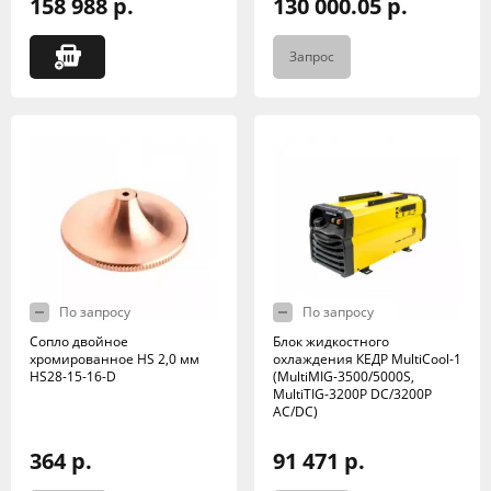
158 988 р.
130 000.05 р.
Запрос
По запросу
По запросу
Сопло двойное
Блок жидкостного
хромированное HS 2,0 мм
охлаждения КЕДР MultiCool-1
HS28-15-16-D
(MultiMIG-3500/5000S,
MultiTIG-3200P DC/3200P
AC/DC)
364 р.
91 471 р.