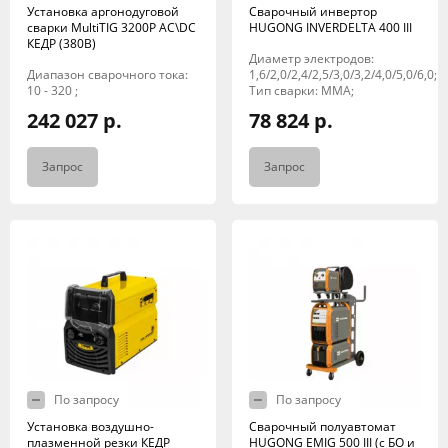
Установка аргонодуговой
Сварочный инвертор
сварки MultiTIG 3200P AC\DC
HUGONG INVERDELTA 400 III
КЕДР (380В)
Диаметр электродов:
Диапазон сварочного тока:
1,6/2,0/2,4/2,5/3,0/3,2/4,0/5,0/6,0;
10 - 320 ;
Тип сварки: MMA;
242 027 р.
78 824 р.
Запрос
Запрос
По запросу
По запросу
Установка воздушно-
Сварочный полуавтомат
плазменной резки КЕДР
HUGONG EMIG 500 III (с БО и