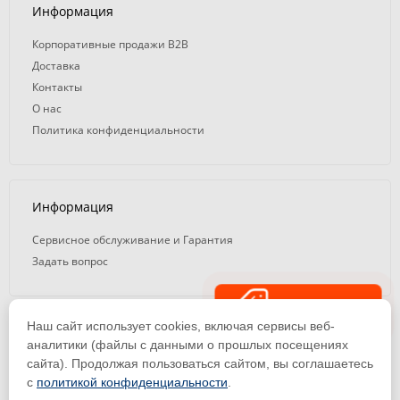
Информация
Корпоративные продажи B2B
Доставка
Контакты
О нас
Политика конфиденциальности
Информация
Сервисное обслуживание и Гарантия
Задать вопрос
Распродажа
Наш сайт использует cookies, включая сервисы веб-
© 2008 — 2026. ООО «ТК Вэлд Плюс»
аналитики (файлы с данными о прошлых посещениях
сайта). Продолжая пользоваться сайтом, вы соглашаетесь
Email: ideasvarki@wp116.ru
Тел.: 8 800 101-08-75 (с 10:00 до 19:00)
с
политикой конфиденциальности
.