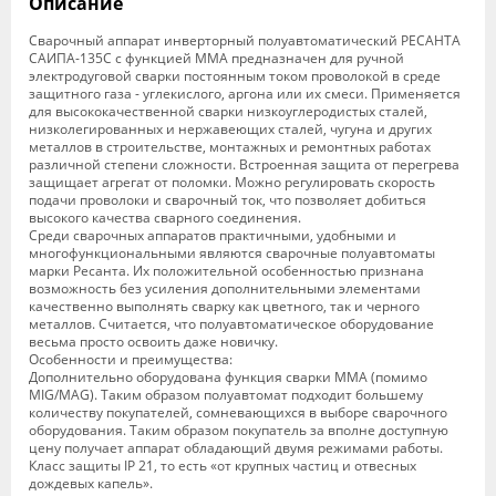
Описание
Сварочный аппарат инверторный полуавтоматический РЕСАНТА
САИПА-135С с функцией ММА предназначен для ручной
электродуговой сварки постоянным током проволокой в среде
защитного газа - углекислого, аргона или их смеси. Применяется
для высококачественной сварки низкоуглеродистых сталей,
низколегированных и нержавеющих сталей, чугуна и других
металлов в строительстве, монтажных и ремонтных работах
различной степени сложности. Встроенная защита от перегрева
защищает агрегат от поломки. Можно регулировать скорость
подачи проволоки и сварочный ток, что позволяет добиться
высокого качества сварного соединения.
Среди сварочных аппаратов практичными, удобными и
многофункциональными являются сварочные полуавтоматы
марки Ресанта. Их положительной особенностью признана
возможность без усиления дополнительными элементами
качественно выполнять сварку как цветного, так и черного
металлов. Считается, что полуавтоматическое оборудование
весьма просто освоить даже новичку.
Особенности и преимущества:
Дополнительно оборудована функция сварки ММА (помимо
MIG/MAG). Таким образом полуавтомат подходит большему
количеству покупателей, сомневающихся в выборе сварочного
оборудования. Таким образом покупатель за вполне доступную
цену получает аппарат обладающий двумя режимами работы.
Класс защиты IP 21, то есть «от крупных частиц и отвесных
дождевых капель».