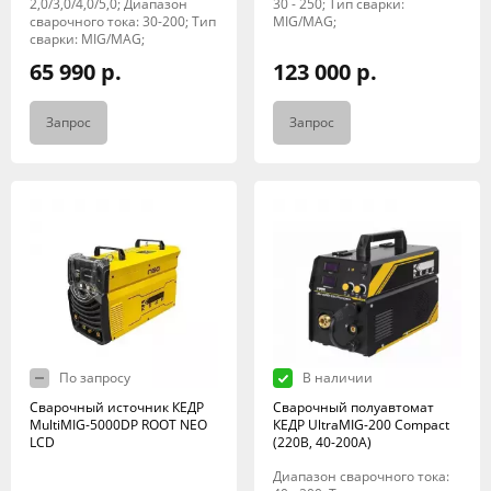
2,0/3,0/4,0/5,0; Диапазон
30 - 250; Тип сварки:
сварочного тока: 30-200; Тип
MIG/MAG;
сварки: MIG/MAG;
65 990 р.
123 000 р.
Запрос
Запрос
По запросу
В наличии
Сварочный источник КЕДР
Сварочный полуавтомат
MultiMIG-5000DP ROOT NEO
КЕДР UltraMIG-200 Compact
LCD
(220B, 40-200A)
Диапазон сварочного тока: