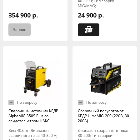
40 - 200; Тип сварки:
MIG/MAG;
354 900 р.
24 900 р.
Запрос
По запросу
По запросу
Сварочный источник КЕДР
Сварочный полуавтомат
AlphaMIG 350S Plus со
КЕДР UltraMIG-200 (220В, 30-
свидетельством НАКС
200А)
Вес: 40.6 кг; Диапазон
Диапазон сварочного тока:
сварочного тока: 40-350 А;
30-200; Тип сварки: