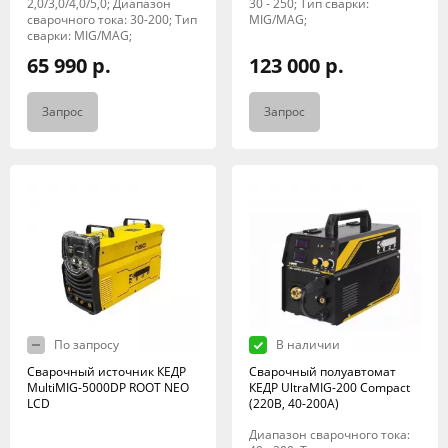
2,0/3,0/4,0/5,0; Диапазон
30 - 250; Тип сварки:
сварочного тока: 30-200; Тип
MIG/MAG;
сварки: MIG/MAG;
65 990 р.
123 000 р.
Запрос
Запрос
По запросу
В наличии
Сварочный источник КЕДР
Сварочный полуавтомат
MultiMIG-5000DP ROOT NEO
КЕДР UltraMIG-200 Compact
LCD
(220B, 40-200A)
Диапазон сварочного тока: