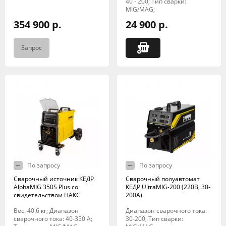
40 - 200; Тип сварки:
MIG/MAG;
354 900 р.
24 900 р.
Запрос
По запросу
По запросу
Сварочный источник КЕДР
Сварочный полуавтомат
AlphaMIG 350S Plus со
КЕДР UltraMIG-200 (220В, 30-
свидетельством НАКС
200А)
Вес: 40.6 кг; Диапазон
Диапазон сварочного тока:
сварочного тока: 40-350 А;
30-200; Тип сварки: