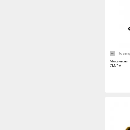
По зап
Механизм п
CM/PM