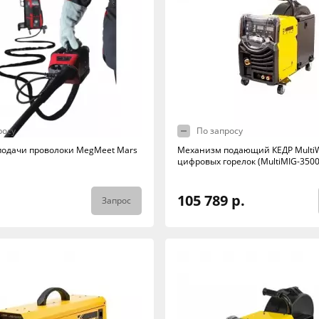
росу
По запросу
одачи проволоки MegMeet Mars
Механизм подающий КЕДР MultiW
цифровых горелок (MultiMIG-3500
105 789 р.
Запрос