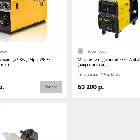
росу
По запросу
подающий КЕДР AlphaWF-2S
Механизм подающий КЕДР Alpha
типа)
(закрытого типа)
Тип сварки: MAG, MIG ;
р.
60 200 р.
Запрос