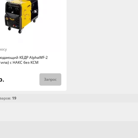
росу
подающий КЕДР AlphaWF-2
типа) с НАКС без КСМ
р.
Запрос
варов:
19