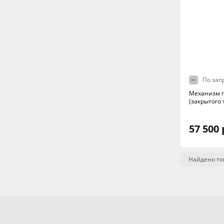
По зап
Механизм 
(закрытого 
57 500 
Найдено то