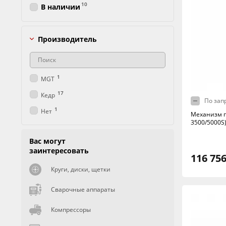
10
В наличии
Производитель
1
MGT
17
Кедр
По зап
1
Нет
Механизм п
3500/5000S
Вас могут
заинтересовать
116 756
Круги, диски, щетки
Сварочные аппараты
Компрессоры