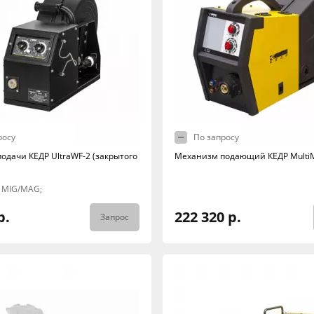
росу
По запросу
одачи КЕДР UltraWF-2 (закрытого
Механизм подающий КЕДР Multi
: MIG/MAG;
р.
222 320 р.
Запрос