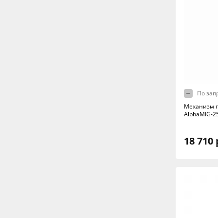
По зап
Механизм п
AlphaMIG-25
18 710 