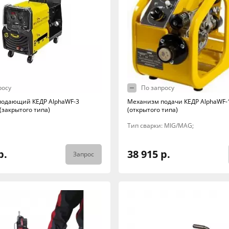
росу
По запросу
подающий КЕДР AlphaWF-3
Механизм подачи КЕДР AlphaWF-
(закрытого типа)
(открытого типа)
Тип сварки: MIG/MAG;
р.
38 915 р.
Запрос