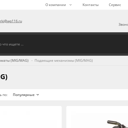
О компании
Контакты
Сервис
arki@wp116.ru
Звоно
оматы (MIG/MAG)
Подающие механизмы (MIG/MAG)
G)
ь по: