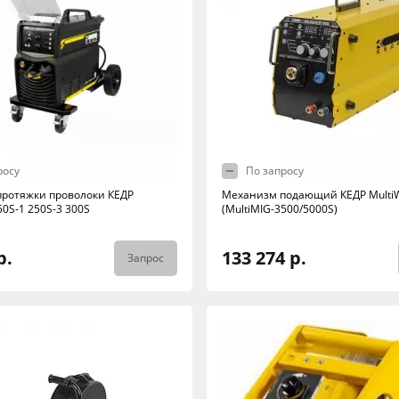
росу
По запросу
ротяжки проволоки КЕДР
Механизм подающий КЕДР Multi
0S-1 250S-3 300S
(MultiMIG-3500/5000S)
р.
133 274 р.
Запрос