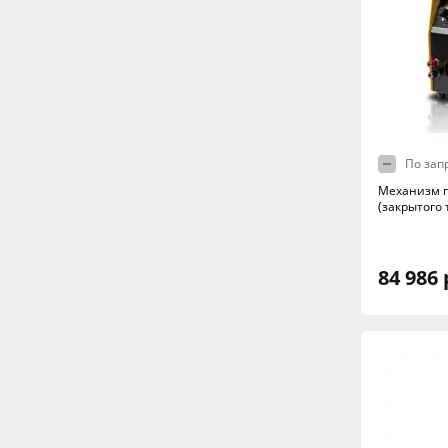
По зап
Механизм 
(закрытого 
84 986 