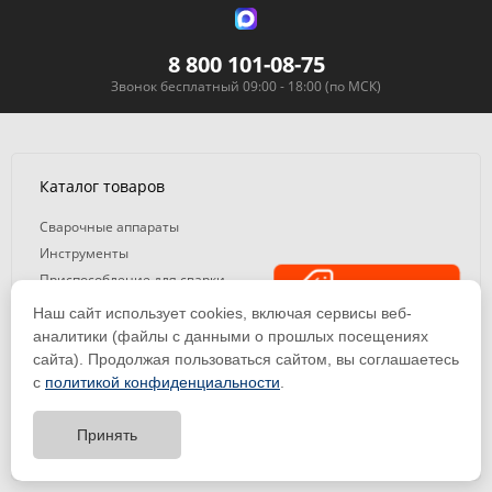
8 800 101-08-75
Звонок бесплатный 09:00 - 18:00 (по МСК)
Каталог товаров
Сварочные аппараты
Инструменты
Приспособление для сварки
Распродажа
Круги, диски, щетки
Наш сайт использует cookies, включая сервисы веб-
Комплектующие и расходники
аналитики (файлы с данными о прошлых посещениях
Кабели и комплектующие
сайта). Продолжая пользоваться сайтом, вы соглашаетесь
с
политикой конфиденциальности
.
Газосварочное оборудование
Сварочные материалы
Принять
Тест-драйв
Средства защиты
оборудования