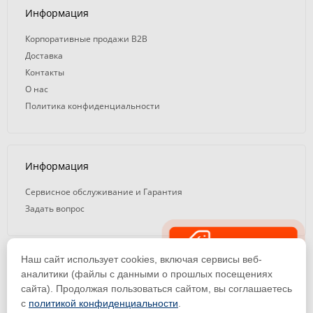
Информация
Корпоративные продажи B2B
Доставка
Контакты
О нас
Политика конфиденциальности
Информация
Сервисное обслуживание и Гарантия
Задать вопрос
Распродажа
Наш сайт использует cookies, включая сервисы веб-
© 2008 — 2026. ООО «ТК Вэлд Плюс»
аналитики (файлы с данными о прошлых посещениях
сайта). Продолжая пользоваться сайтом, вы соглашаетесь
Email: ideasvarki@wp116.ru
Тел.: 8 800 101-08-75 (с 10:00 до 19:00)
с
политикой конфиденциальности
.