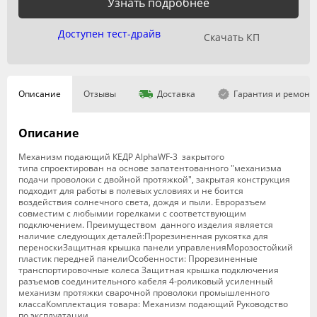
Узнать подробнее
Доступен тест-драйв
Скачать КП
Описание
Отзывы
Доставка
Гарантия и ремонт
Описание
Механизм подающий КЕДР AlphaWF-3 закрытого
типа спроектирован на основе запатентованного "механизма
подачи проволоки с двойной протяжкой", закрытая конструкция
подходит для работы в полевых условиях и не боится
воздействия солнечного света, дождя и пыли. Евроразъем
совместим с любымии горелками с соответствующим
подключением. Преимуществом данного изделия является
наличие следующих деталей:Прорезиненная рукоятка для
переноскиЗащитная крышка панели управленияМорозостойкий
пластик передней панелиОсобенности: Прорезиненные
транспортировочные колеса Защитная крышка подключения
разъемов соединительного кабеля 4-роликовый усиленный
механизм протяжки сварочной проволоки промышленного
классаКомплектация товара: Механизм подающий Руководство
по эксплуатации