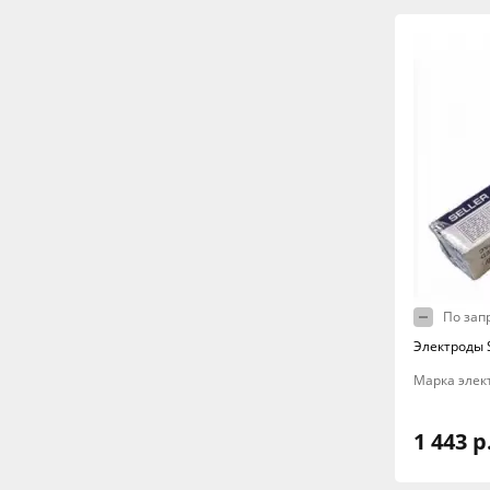
По зап
Электроды S
Марка элект
1 443 р