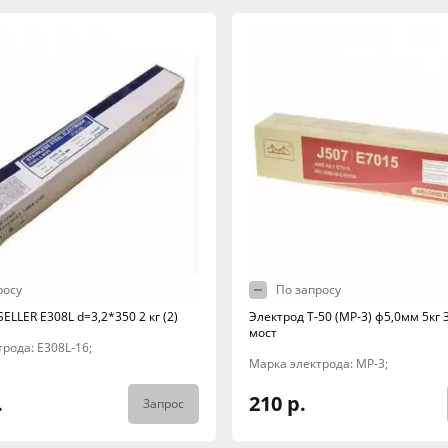
росу
По запросу
ELLER E308L d=3,2*350 2 кг (2)
Электрод Т-50 (МР-3) ф5,0мм 5кг
мост
рода: E308L-16;
Марка электрода: МР-3;
.
210 р.
Запрос