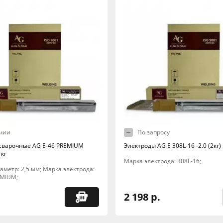
чии
По запросу
сварочные AG E-46 PREMIUM
Электроды AG E 308L-16 -2.0 (2кг)
 кг
Марка электрода: 308L-16;
Диаметр: 2,5 мм; Марка электрода:
EMIUM;
2 198 р.