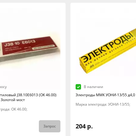
росу
В наличии
тиловый J38.10E6013 (ОК 46.00)
Электроды ММК УОНИ-13/55 д4,0 
г Золотой мост
Марка электрода: УОНИ-13/55;
рода: ОК 46.00;
204 р.
Запрос