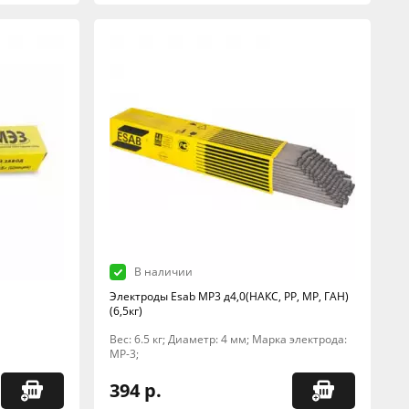
В наличии
Электроды Esab МР3 д4,0(НАКС, РР, МР, ГАН)
(6,5кг)
Вес: 6.5 кг; Диаметр: 4 мм; Марка электрода:
МР-3;
394 р.