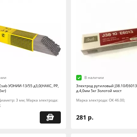
чии
В наличии
Esab УОНИИ-13/55 д3,0(НАКС, РР,
Электрод рутиловый J38.10/E6013 
5кг)
д.4,0мм 5кг Золотой мост
; Диаметр: 3 мм; Марка электрода:
Марка электрода: ОК 46.00;
;
281 р.