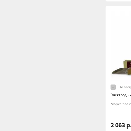
По зап
Электроды A
Марка элект
2 063 р