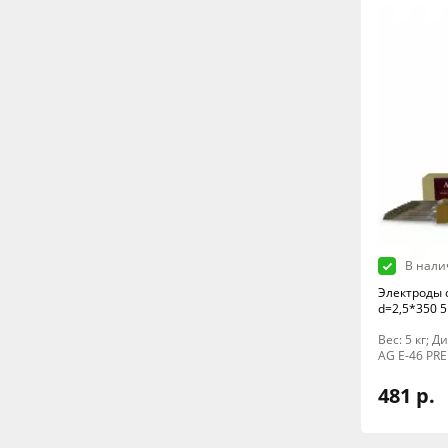
В нали
Электроды 
d=2,5*350 5
Вес: 5 кг; 
AG E-46 PR
481 р.