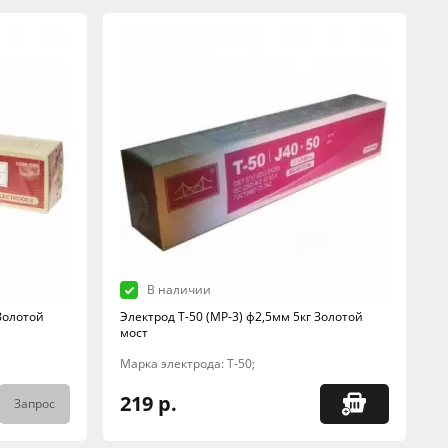
В наличии
 Золотой
Электрод Т-50 (МР-3) ф2,5мм 5кг Золотой
мост
Марка электрода: Т-50;
219 р.
Запрос