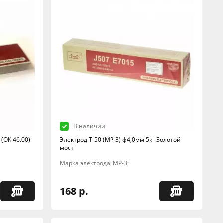
В наличии
(ОК 46.00)
Электрод Т-50 (МР-3) ф4,0мм 5кг Золотой
мост
Марка электрода: МР-3;
168 р.