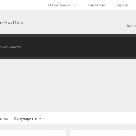
О компании
Контакты
Сервис
arki@wp116.ru
Звоно
ь по: