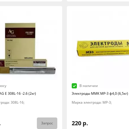
росу
В наличии
G E 308L-16 -2.6 (2кг)
Электроды ММК МР-3 ф4,0 (6,5кг)
рода: 308L-16;
Марка электрода: МР-3;
.
220 р.
Запрос