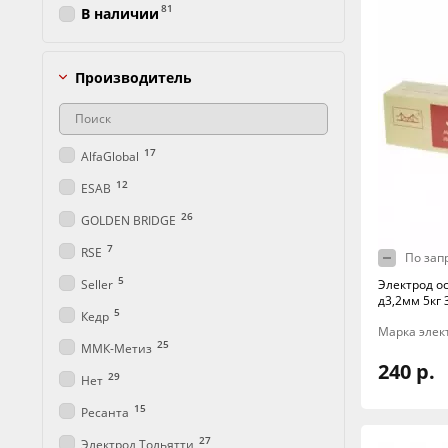
81
В наличии
Производитель
17
AlfaGlobal
12
ESAB
26
GOLDEN BRIDGE
7
RSE
По зап
5
Seller
Электрод о
д3,2мм 5кг 
5
Кедр
Марка элек
25
ММК-Метиз
240 р.
29
Нет
15
Ресанта
27
Электрод Тольятти