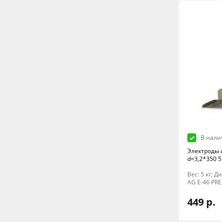
В нали
Электроды 
d=3,2*350 5
Вес: 5 кг; 
AG E-46 PR
449 р.