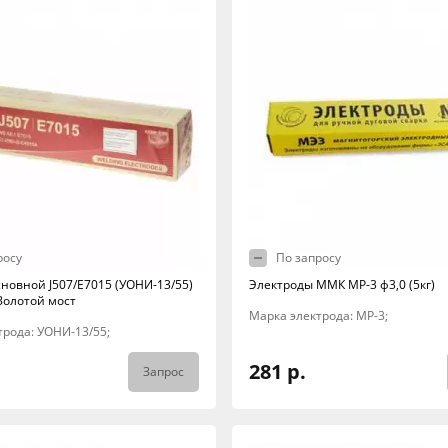
росу
По запросу
сновной J507/E7015 (УОНИ-13/55)
Электроды ММК МР-3 ф3,0 (5кг)
Золотой мост
Марка электрода: МР-3;
трода: УОНИ-13/55;
281 р.
Запрос