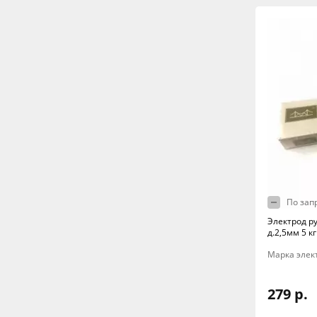
По зап
Электрод ру
д.2,5мм 5 к
Марка элект
279 р.