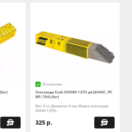
В наличии
(6кг)
Электроды Esab УОНИИ-13/55 д4,0(НАКС, РР,
МР, ГАН) (6кг)
Вес: 6 кг; Диаметр: 4 мм; Марка электрода:
УОНИ-13/55;
325 р.