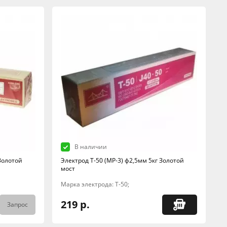
В наличии
 Золотой
Электрод Т-50 (МР-3) ф2,5мм 5кг Золотой
мост
Марка электрода: Т-50;
219 р.
Запрос