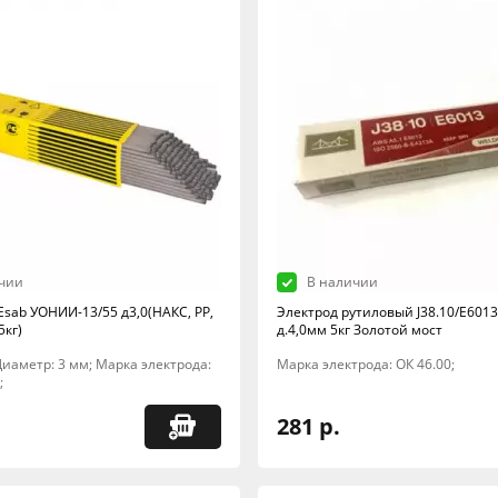
чии
В наличии
Esab УОНИИ-13/55 д3,0(НАКС, РР,
Электрод рутиловый J38.10/E6013 
5кг)
д.4,0мм 5кг Золотой мост
; Диаметр: 3 мм; Марка электрода:
Марка электрода: ОК 46.00;
;
281 р.