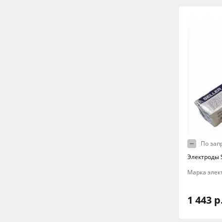
По зап
Электроды S
Марка элект
1 443 р