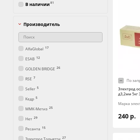
81
В наличии
Производитель
17
AlfaGlobal
12
ESAB
26
GOLDEN BRIDGE
7
RSE
По зап
5
Seller
Электрод о
д3,2мм 5кг 
5
Кедр
Марка элек
25
ММК-Метиз
240 р.
29
Нет
15
Ресанта
27
Электрод Тольятти