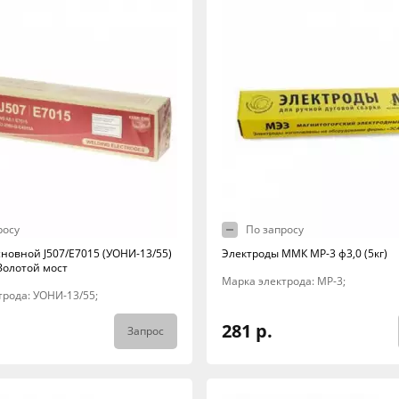
росу
По запросу
сновной J507/E7015 (УОНИ-13/55)
Электроды ММК МР-3 ф3,0 (5кг)
Золотой мост
Марка электрода: МР-3;
трода: УОНИ-13/55;
281 р.
Запрос