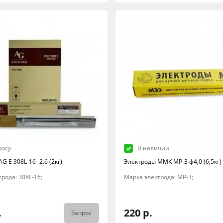
росу
В наличии
G E 308L-16 -2.6 (2кг)
Электроды ММК МР-3 ф4,0 (6,5кг)
рода: 308L-16;
Марка электрода: МР-3;
.
220 р.
Запрос