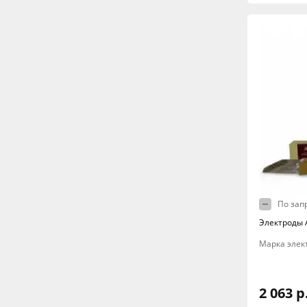
По зап
Электроды A
Марка элект
2 063 р