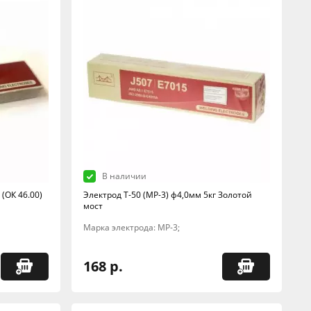
В наличии
(ОК 46.00)
Электрод Т-50 (МР-3) ф4,0мм 5кг Золотой
мост
Марка электрода: МР-3;
168 р.