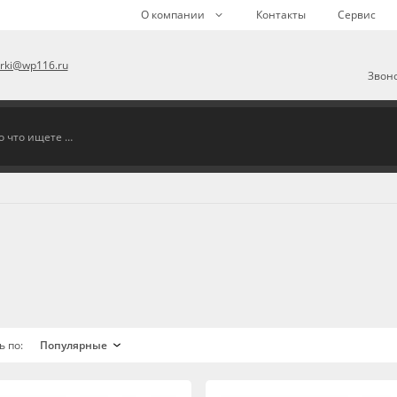
О компании
Контакты
Сервис
arki@wp116.ru
Звоно
ь по: