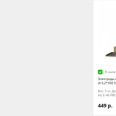
В нали
Электроды 
d=3,2*350 5
Вес: 5 кг; 
AG E-46 PR
449 р.