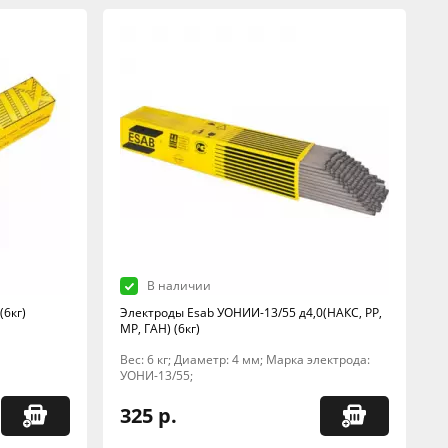
В наличии
(6кг)
Электроды Esab УОНИИ-13/55 д4,0(НАКС, РР,
МР, ГАН) (6кг)
Вес: 6 кг; Диаметр: 4 мм; Марка электрода:
УОНИ-13/55;
325 р.