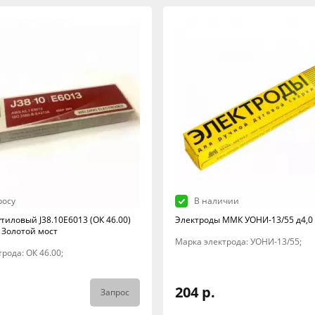
росу
В наличии
тиловый J38.10E6013 (ОК 46.00)
Электроды ММК УОНИ-13/55 д4,0 
г Золотой мост
Марка электрода: УОНИ-13/55;
рода: ОК 46.00;
204 р.
Запрос