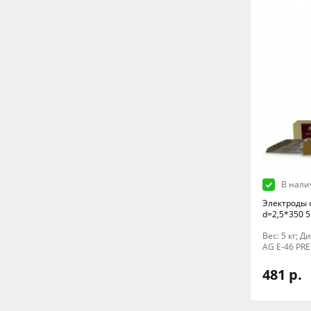
В нали
Электроды 
d=2,5*350 5
Вес: 5 кг; 
AG E-46 PR
481 р.