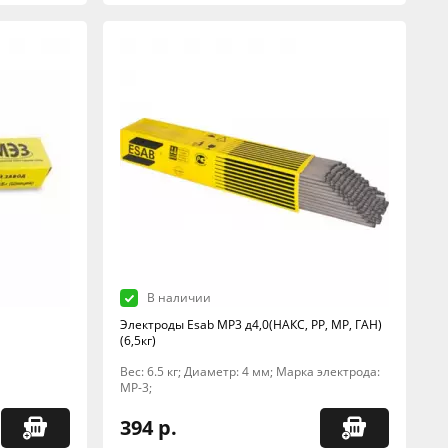
В наличии
Электроды Esab МР3 д4,0(НАКС, РР, МР, ГАН)
(6,5кг)
Вес: 6.5 кг; Диаметр: 4 мм; Марка электрода:
МР-3;
394 р.