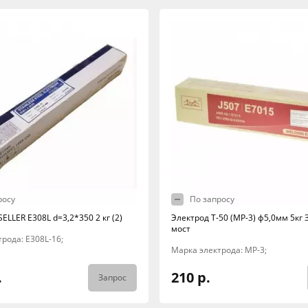
росу
По запросу
ELLER E308L d=3,2*350 2 кг (2)
Электрод Т-50 (МР-3) ф5,0мм 5кг
мост
рода: E308L-16;
Марка электрода: МР-3;
.
210 р.
Запрос