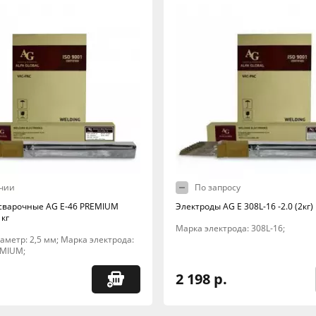
чии
По запросу
сварочные AG E-46 PREMIUM
Электроды AG E 308L-16 -2.0 (2кг)
 кг
Марка электрода: 308L-16;
Диаметр: 2,5 мм; Марка электрода:
EMIUM;
2 198 р.