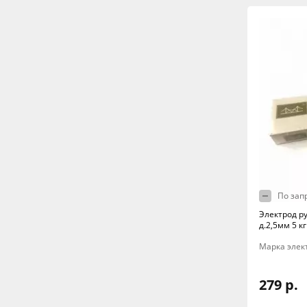
По зап
Электрод ру
д.2,5мм 5 к
Марка элект
279 р.