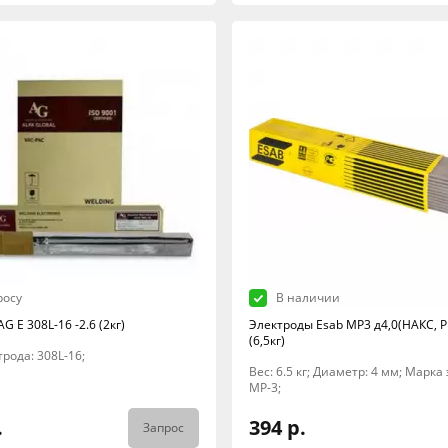
росу
В наличии
G E 308L-16 -2.6 (2кг)
Электроды Esab МР3 д4,0(НАКС, Р
(6,5кг)
рода: 308L-16;
Вес: 6.5 кг; Диаметр: 4 мм; Марка
МР-3;
.
394 р.
Запрос