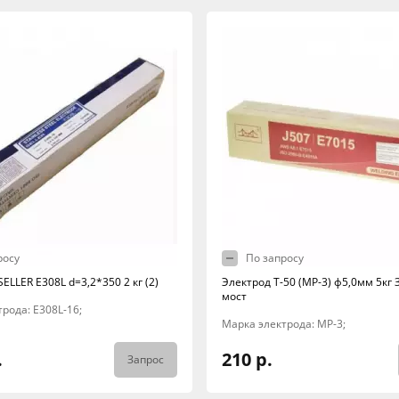
росу
По запросу
ELLER E308L d=3,2*350 2 кг (2)
Электрод Т-50 (МР-3) ф5,0мм 5кг
мост
рода: E308L-16;
Марка электрода: МР-3;
.
210 р.
Запрос