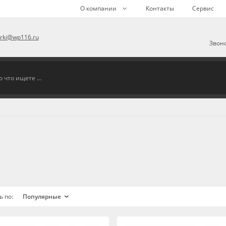
О компании
Контакты
Сервис
arki@wp116.ru
Звоно
ь по: