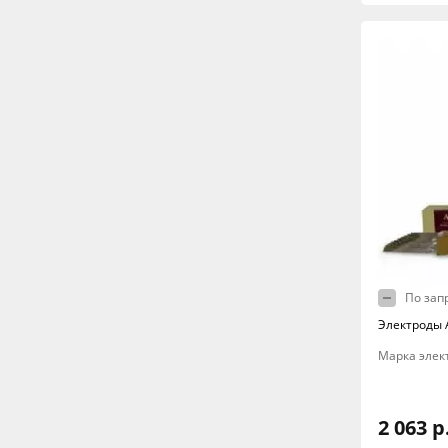
По зап
Электроды A
Марка элект
2 063 р