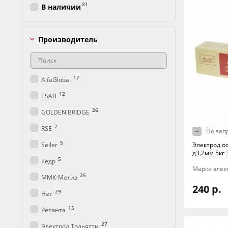
81
В наличии
Производитель
17
AlfaGlobal
12
ESAB
26
GOLDEN BRIDGE
7
RSE
По зап
5
Seller
Электрод о
д3,2мм 5кг 
5
Кедр
Марка элек
25
ММК-Метиз
240 р.
29
Нет
15
Ресанта
27
Электрод Тольятти