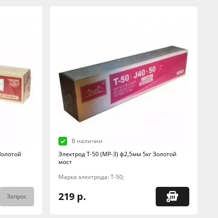
В наличии
 Золотой
Электрод Т-50 (МР-3) ф2,5мм 5кг Золотой
мост
Марка электрода: Т-50;
219 р.
Запрос