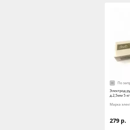
По зап
Электрод ру
д.2,5мм 5 к
Марка элект
279 р.