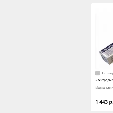
По зап
Электроды S
Марка элект
1 443 р