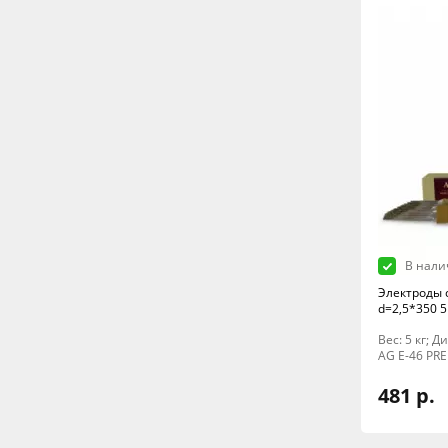
В нали
Электроды 
d=2,5*350 5
Вес: 5 кг; 
AG E-46 PR
481 р.