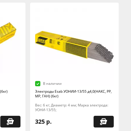
В наличии
(6кг)
Электроды Esab УОНИИ-13/55 д4,0(НАКС, РР,
МР, ГАН) (6кг)
Вес: 6 кг; Диаметр: 4 мм; Марка электрода:
УОНИ-13/55;
325 р.