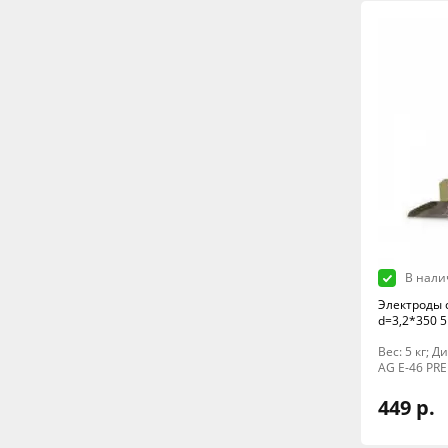
В нали
Электроды 
d=3,2*350 5
Вес: 5 кг; 
AG E-46 PR
449 р.