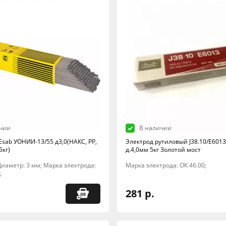
чии
В наличии
Esab УОНИИ-13/55 д3,0(НАКС, РР,
Электрод рутиловый J38.10/E6013 
5кг)
д.4,0мм 5кг Золотой мост
; Диаметр: 3 мм; Марка электрода:
Марка электрода: ОК 46.00;
;
281 р.