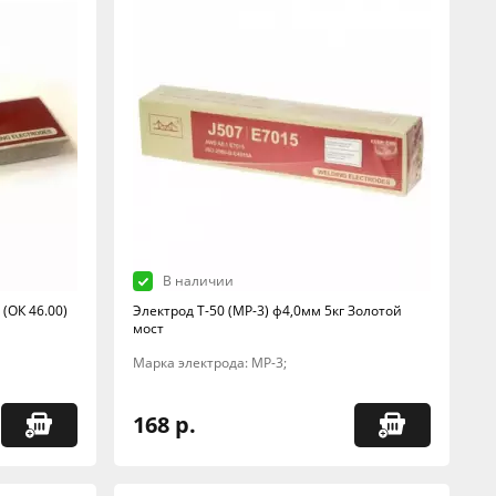
В наличии
(ОК 46.00)
Электрод Т-50 (МР-3) ф4,0мм 5кг Золотой
мост
Марка электрода: МР-3;
168 р.