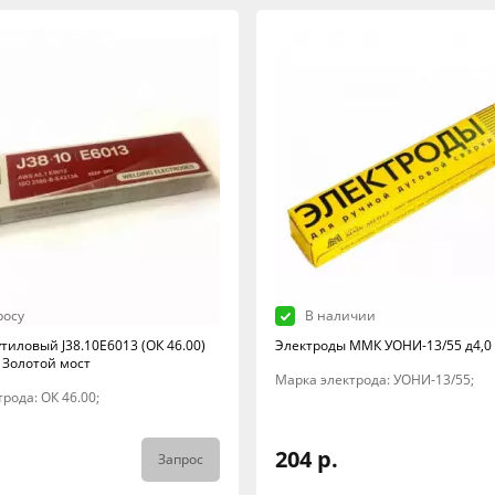
росу
В наличии
тиловый J38.10E6013 (ОК 46.00)
Электроды ММК УОНИ-13/55 д4,0 
г Золотой мост
Марка электрода: УОНИ-13/55;
рода: ОК 46.00;
204 р.
Запрос