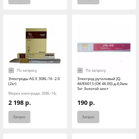
По запросу
По запросу
Электроды AG E 308L-16 -2.0
Электрод рутиловый JQ-
(2кг)
46/E6013 (ОК 46.00) д.4,0мм
5кг Золотой мост
Марка электрода: 308L-16;
2 198 р.
190 р.
Запрос
Запрос