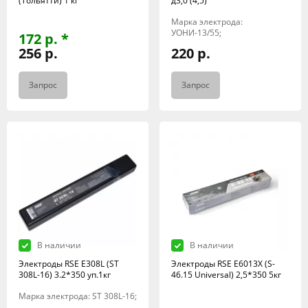
(Тольятти) 1 кг
д3,0 (4,5)
Марка электрода:
УОНИ-13/55;
172 р. *
256 р.
220 р.
Запрос
Запрос
В наличии
В наличии
Электроды RSE Е308L (ST
Электроды RSE Е6013X (S-
308L-16) 3.2*350 уп.1кг
46.15 Universal) 2,5*350 5кг
Марка электрода: ST 308L-16;