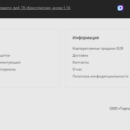
ометр, вл4, ТК «Конструктор», ангар 1.10
Информация
Корпоративные продажи B2B
 щетки
Доставка
мплектующие
Контакты
атериалы
О нас
Политика конфиденциальности
ООО «Торго