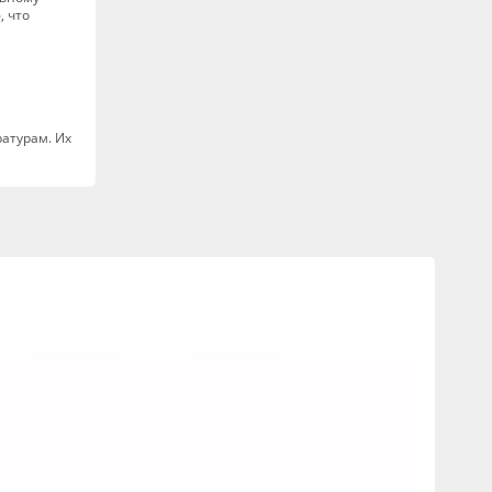
, что
ратурам. Их