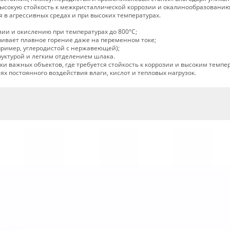
ысокую стойкость к межкристаллической коррозии и окалинообразованию
 в агрессивных средах и при высоких температурах.
зии и окислению при температурах до 800°C;
чивает плавное горение даже на переменном токе;
пример, углеродистой с нержавеющей);
уктурой и легким отделением шлака.
и важных объектов, где требуется стойкость к коррозии и высоким темпе
х постоянного воздействия влаги, кислот и тепловых нагрузок.