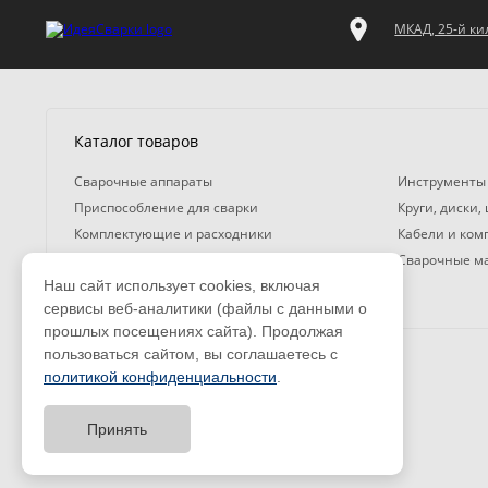
МКАД, 25-й кил
Каталог товаров
Сварочные аппараты
Инструменты
Приспособление для сварки
Круги, диски,
Комплектующие и расходники
Кабели и ко
Газосварочное оборудование
Сварочные м
Наш сайт использует cookies, включая
Средства защиты
сервисы веб-аналитики (файлы с данными о
прошлых посещениях сайта). Продолжая
пользоваться сайтом, вы соглашаетесь с
политикой конфиденциальности
.
© 2008 — 2026. ООО «ТК Вэлд Плюс»
Email: ideasvarki@wp116.ru
Принять
Тел.: 8 800 101-08-75 (с 10:00 до 19:00)