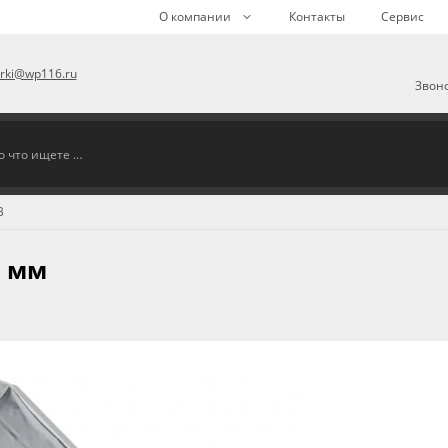
О компании
Контакты
Сервис
arki@wp116.ru
Звоно
B
0 мм