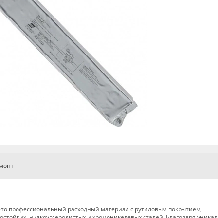
емонт
— это профессиональный расходный материал с рутиловым покрытием,
остойких, низкоуглеродистых и хромоникелевых сталей. Благодаря уника