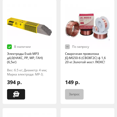
В наличии
По запросу
Электроды Esab МР3
Сварочная проволока
д4,0(НАКС, РР, МР, ГАН)
JQ.MG50-6 (СВО8Г2С) ф 1,6
(6,5кг)
20 кг.Золотой мост ЛЮКС!
Вес: 6.5 кг; Диаметр: 4 мм;
Марка электрода: МР-3;
394 р.
149 р.
Запрос