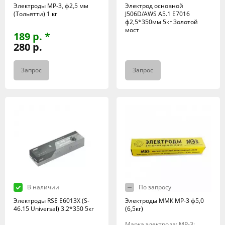
Электроды МР-3, ф2,5 мм
Электрод основной
(Тольятти) 1 кг
J506D/AWS A5.1 E7016
ф2,5*350мм 5кг Золотой
мост
189 р. *
280 р.
Запрос
Запрос
В наличии
По запросу
Электроды RSE Е6013X (S-
Электроды ММК МР-3 ф5,0
46.15 Universal) 3.2*350 5кг
(6,5кг)
Марка электрода: МР-3;