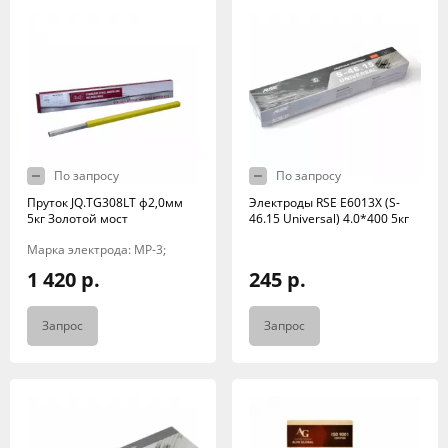
По запросу
По запросу
Пруток JQ.TG308LT ф2,0мм
Электроды RSE Е6013X (S-
5кг Золотой мост
46.15 Universal) 4.0*400 5кг
Марка электрода: МР-3;
1 420 р.
245 р.
Запрос
Запрос