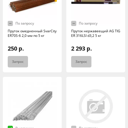
По запросу
По запросу
Пруток омедненный SvarCity
Пруток нержавеещий AG TIG
ER70S-6 2,0 мм по 5 кг
ER 316LSI d3,2 5 кг
250 р.
2 293 р.
Запрос
Запрос