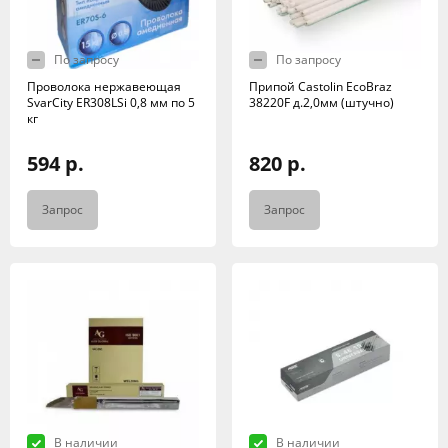
По запросу
По запросу
Проволока нержавеющая
Припой Castolin EcoBraz
SvarCity ER308LSi 0,8 мм по 5
38220F д.2,0мм (штучно)
кг
594 р.
820 р.
Запрос
Запрос
В наличии
В наличии