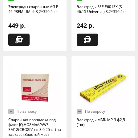
Электроды сварочные AG E-
Электроды RSE Е6013X (S-
46 PREMIUM d=3,2*350 5 кг
46.15 Universal) 3.2*350 5кг
449 р.
242 р.
По запросу
По запросу
Сварочная проволока под
Электроды ММК МР-3 ф2,5
флюс JQ.HO8MnA/AWS
(1кг)
EM12(СВО8ГA) ф 3.0 25 кг (на
каркасе).Золотой мост