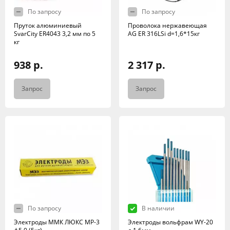
По запросу
По запросу
Пруток алюминиевый
Проволока нержавеющая
SvarCity ER4043 3,2 мм по 5
AG ER 316LSi d=1,6*15кг
кг
938 р.
2 317 р.
Запрос
Запрос
По запросу
В наличии
Электроды ММК ЛЮКС МР-3
Электроды вольфрам WY-20