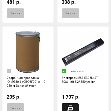
481 р.
308 р.
Запрос
Запрос
По запросу
В наличии
Сварочная проволока
Электроды RSE Е308L (ST
JQ.MG50-6 (СВО8Г2С) ф 1,0
308L-16) 3.2*350 уп.1кг
250 кг.Золотой мост
205 р.
1 707 р.
Запрос