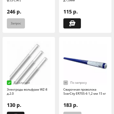
ф5,0 (5кг)
д.1,6мм
246 р.
115 р.
Запрос
В наличии
По запросу
Электроды вольфрам WZ-8
Сварочная проволока
д.2.0
SvarCity ER70S-6 1,2 мм 15 кг
130 р.
183 р.