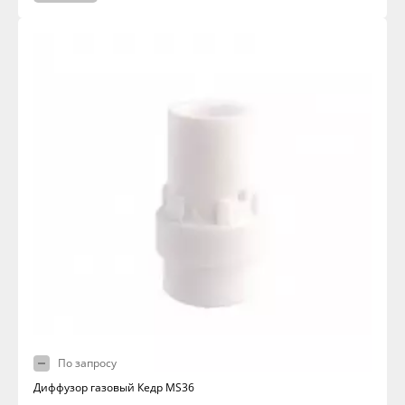
По запросу
Диффузор газовый Кедр MS36