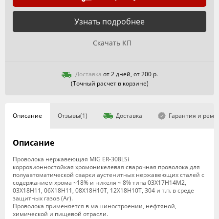
Узнать подробнее
Скачать КП
Доставка
от 2 дней, от 200 р.
(Точный расчет в корзине)
Описание
Отзывы(1)
Доставка
Гарантия и ремо
Описание
Проволока нержавеющая MIG ER-308LSi
коррозионностойкая хромоникелевая сварочная проволока для
полуавтоматической сварки аустенитных нержавеющих сталей c
содержанием хрома ~18% и никеля ~ 8% типа 03Х17Н14М2,
03Х18Н11, 06Х18Н11, 08Х18Н10Т, 12Х18Н10Т, 304 и т.п. в среде
защитных газов (Ar).
Проволока применяется в машиностроении, нефтяной,
химической и пищевой отрасли.