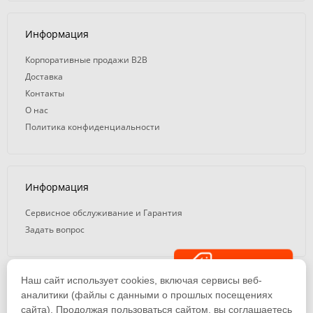
Информация
Корпоративные продажи B2B
Доставка
Контакты
О нас
Политика конфиденциальности
Информация
Сервисное обслуживание и Гарантия
Задать вопрос
Распродажа
Наш сайт использует cookies, включая сервисы веб-
© 2008 — 2026. ООО «ТК Вэлд Плюс»
аналитики (файлы с данными о прошлых посещениях
сайта). Продолжая пользоваться сайтом, вы соглашаетесь
Email: ideasvarki@wp116.ru