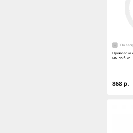
По зап
Проволока 
мм по 6 кг
868 р.