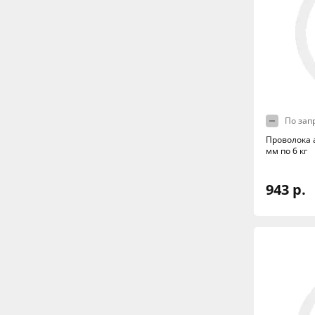
По зап
Проволока 
мм по 6 кг
943 р.