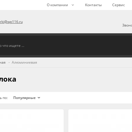
О компании
Контакты
Сервис
arki@wp116.ru
Звоно
ная
Алюминиевая
лока
ь по: