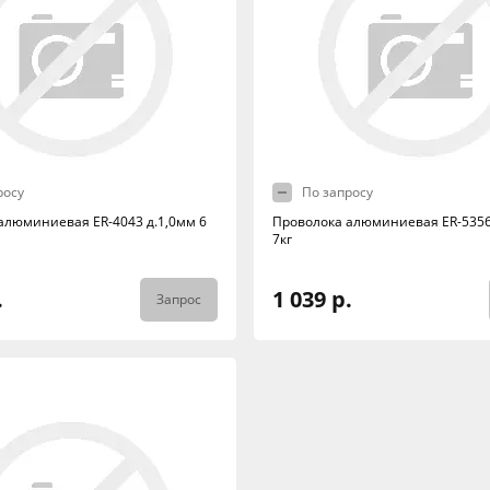
росу
По запросу
алюминиевая ER-4043 д.1,0мм 6
Проволока алюминиевая ER-5356 
7кг
.
1 039 р.
Запрос