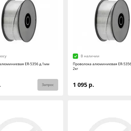
росу
В наличии
алюминиевая ER-5356 д.1мм
Проволока алюминиевая ER-5356
2кг
.
1 095 р.
Запрос