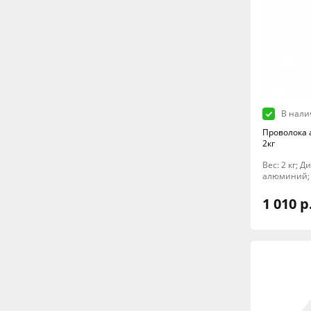
В нали
Проволока 
2кг
Вес: 2 кг; 
алюминий;
1 010 р