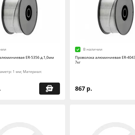
чии
В наличии
алюминиевая ER-5356 д.1,0мм
Проволока алюминиевая ER-4043
7кг
Диаметр: 1 мм; Материал:
.
867 р.