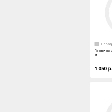
По зап
Проволока 
кг
1 050 р