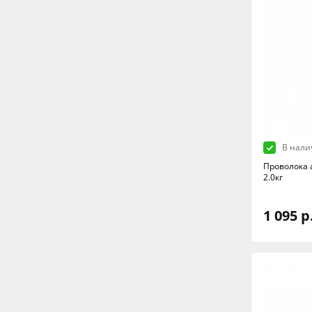
В нали
Проволока 
2.0кг
1 095 р