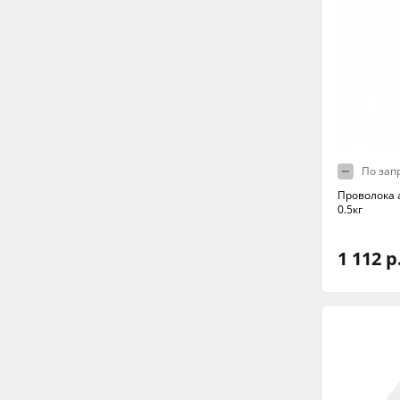
По зап
Проволока 
0.5кг
1 112 р