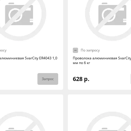
росу
По запросу
алюминиевая SvarCity ER4043 1,0
Проволока алюминиевая SvarCity
мм по 6 кг
628 р.
Запрос