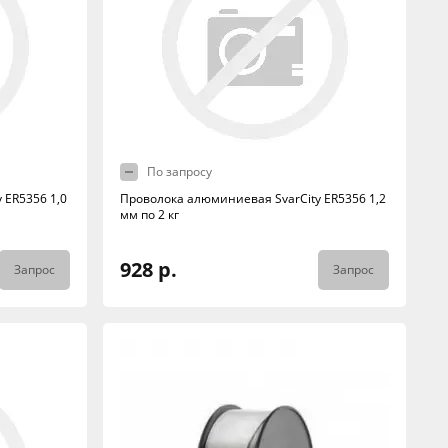
По запросу
 ER5356 1,0
Проволока алюминиевая SvarCity ER5356 1,2
мм по 2 кг
928 р.
Запрос
Запрос