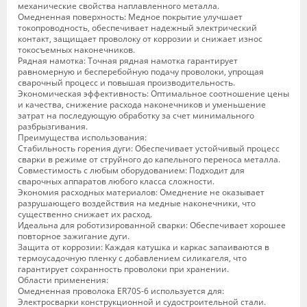
механические свойства наплавленного металла.
Омедненная поверхность: Медное покрытие улучшает
токопроводность, обеспечивает надежный электрический
контакт, защищает проволоку от коррозии и снижает износ
токосъемных наконечников.
Рядная намотка: Точная рядная намотка гарантирует
равномерную и бесперебойную подачу проволоки, упрощая
сварочный процесс и повышая производительность.
Экономическая эффективность: Оптимальное соотношение цены
и качества, снижение расхода наконечников и уменьшение
затрат на последующую обработку за счет минимального
разбрызгивания.
Преимущества использования:
Стабильность горения дуги: Обеспечивает устойчивый процесс
сварки в режиме от струйного до капельного переноса металла.
Совместимость с любым оборудованием: Подходит для
сварочных аппаратов любого класса сложности.
Экономия расходных материалов: Омеднение не оказывает
разрушающего воздействия на медные наконечники, что
существенно снижает их расход.
Идеальна для роботизированной сварки: Обеспечивает хорошее
повторное зажигание дуги.
Защита от коррозии: Каждая катушка и каркас запаиваются в
термоусадочную пленку с добавлением силикагеля, что
гарантирует сохранность проволоки при хранении.
Области применения:
Омедненная проволока ER70S-6 используется для:
Электросварки конструкционной и судостроительной стали.