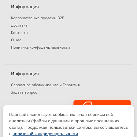
Информация
Корпоративные продажи B2B
Доставка
Контакты
О нас
Политика конфиденциальности
Информация
Сервисное обслуживание и Гарантия
Задать вопрос
Распродажа
Наш сайт использует cookies, включая сервисы веб-
© 2008 — 2026. ООО «ТК Вэлд Плюс»
аналитики (файлы с данными о прошлых посещениях
сайта). Продолжая пользоваться сайтом, вы соглашаетесь
Email: ideasvarki@wp116.ru
Тел.: 8 800 101-08-75 (с 10:00 до 19:00)
с
политикой конфиденциальности
.