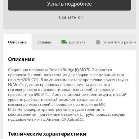
Узнать подробнее
Скачать КП
Описание
Отзывы
Доставка
Гарантия и ремонт
Описание
Сварочная проволока Golden Bridge JQ.MG70-G является
проволокой сплошного сечения для сварки в среде защитного
газа Ar+20% CO2. В химическом составе проволоки присутствуют
Ni Mo Cr. Данная проволока предназначена для сварки
высокопрочных и низколегированных сталей с пределом
прочности до 690 МПа. Имеет стабильное горение дуги, низкий
уровень разбрызгивания.Применяется для сварки
высокопрочных сталей с пределом прочности до 690
МПа.Например: в краностроении, в судостроении, в
мостостроении, подъёмные механизмы, трубопроводы, сосуды
под давлением и т.д.Аналог: OK Autrod 55
Технические характеристики