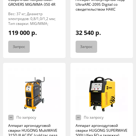
GROVERS MIG/MMA-350 4R
UltraARC-209S Digital со
свидетельством НАКС
Вес: 37 кг; Диаметр
электродов: 0,8/1,0/1,2 мм;
Тип сварки: MIG/MMA;
119 000 р.
32 540 р.
Запрос
Запрос
По запросу
По запросу
Аппарат аргонодуговой
Аппарат аргонодуговой
сварки HUGONG MultiWAVE
сварки HUGONG SUPERWAVE
315D III AC/DC (cold tac,разл
500U (без БО и тележки)