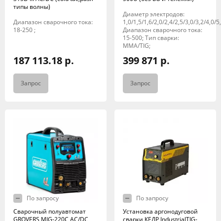
типы волны)
Диаметр электродов:
Диапазон сварочного тока:
1,0/1,5/1,6/2,0/2,4/2,5/3,0/3,2/4,0/5,
18-250 ;
Диапазон сварочного тока:
15-500; Тип сварки:
MMA/TIG;
187 113.18 р.
399 871 р.
Запрос
Запрос
По запросу
По запросу
Сварочный полуавтомат
Установка аргонодуговой
GROVERS MIG-220С AC/DC
сварки КЕДР IndustrialTIG-