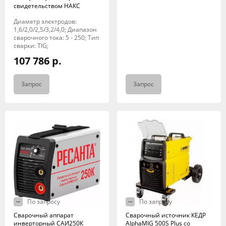
свидетельством НАКС
Диаметр электродов:
1,6/2,0/2,5/3,2/4,0; Диапазон
сварочного тока: 5 - 250; Тип
сварки: TIG;
107 786 р.
Запрос
Запрос
По запросу
По запросу
Сварочный аппарат
Сварочный источник КЕДР
инверторный САИ250К
AlphaMIG 500S Plus со