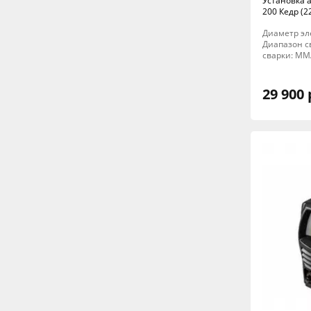
Установка а
200 Кедр (2
Диаметр эле
Диапазон св
сварки: MM
29 900 