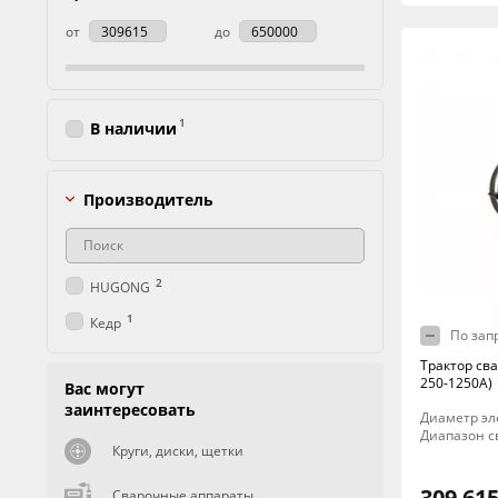
от
до
1
В наличии
Производитель
2
HUGONG
1
Кедр
По зап
Трактор св
250-1250А)
Вас могут
заинтересовать
Диаметр эле
Диапазон св
Круги, диски, щетки
309 615
Сварочные аппараты