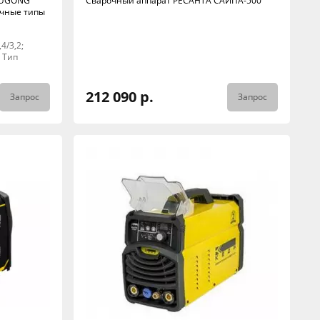
 HUGONG
Сварочный аппарат РЕСАНТА САИПА-500
личные типы
4/3,2;
; Тип
212 090 р.
Запрос
Запрос