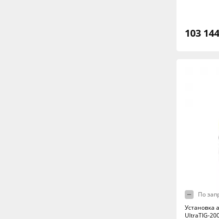
103 144
По зап
Установка 
UltraTIG-20