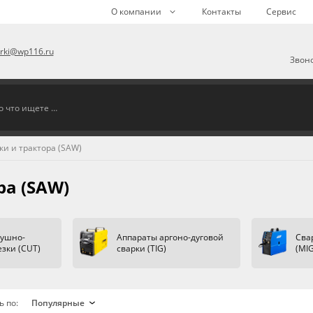
О компании
Контакты
Сервис
arki@wp116.ru
Звоно
и и трактора (SAW)
ра (SAW)
душно-
Аппараты аргоно-дуговой
Сва
зки (CUT)
сварки (TIG)
(MI
ь по: