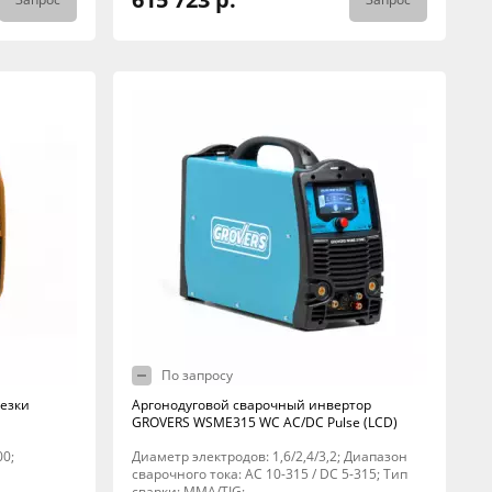
По запросу
езки
Аргонодуговой сварочный инвертор
GROVERS WSME315 WC AC/DC Pulse (LCD)
00;
Диаметр электродов: 1,6/2,4/3,2; Диапазон
сварочного тока: AC 10-315 / DC 5-315; Тип
сварки: MMA/TIG;