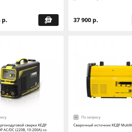
 р.
37 900 р.
росу
По запросу
аргонодуговой сварки КЕДР
Сварочный источник КЕДР Multi
0P AC/DC (220В, 10-200А) со