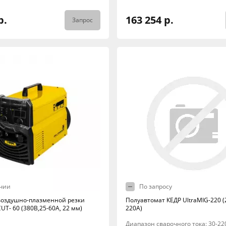
р.
163 254 р.
Запрос
чии
По запросу
воздушно-плазменной резки
Полуавтомат КЕДР UltraMIG-220 (
UT- 60 (380В,25-60А, 22 мм)
220А)
Диапазон сварочного тока: 30-220