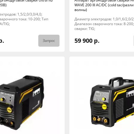
ргонодуговой сварки UltraTIG
Аппарат аргонодуговой сварки
20В)
WAVE 200 III AC/DC (cold tac/раз
волны)
ктродов: 1,5/2,0/3,0/4,0;
арочного тока: 10-200; Тип
Диаметр электродов: 1,0/1,6/2,0/2,
A/TIG;
Диапазон сварочного тока: 8-200
сварки: TIG;
р.
59 900 р.
Запрос