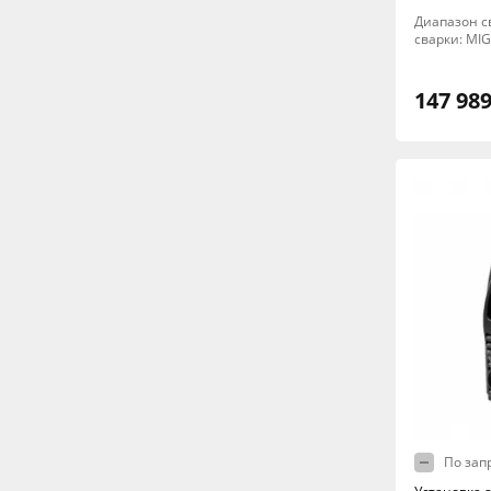
Диапазон св
сварки: MI
147 989
По зап