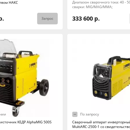
Диапазон сварочного тока: 40 - 5
твом НАКС
сварки: MIG/MAG/MMA;
р.
333 600 р.
Запрос
чии
По запросу
источник КЕДР AlphaMIG 500S
Сварочный аппарат инверторны
MultiARC-2500-1 со свидетельст