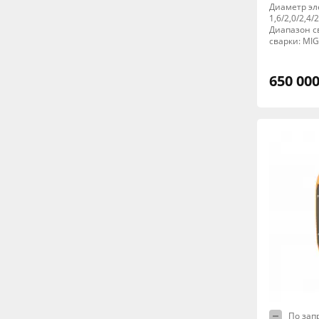
Диаметр эл
1,6/2,0/2,4/2
Диапазон св
сварки: MI
650 000
По зап