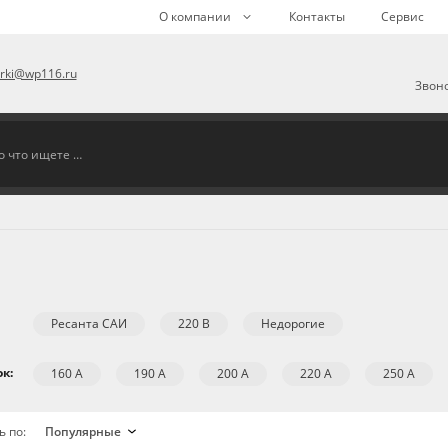
О компании
Контакты
Сервис
arki@wp116.ru
Звоно
Ресанта САИ
220 В
Недорогие
к:
160 А
190 А
200 А
220 А
250 А
ь по: