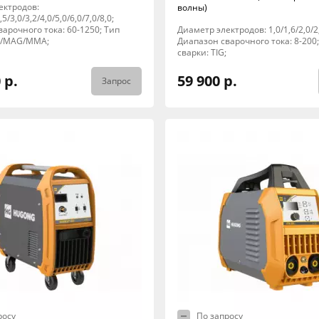
ектродов:
волны)
,5/3,0/3,2/4,0/5,0/6,0/7,0/8,0;
арочного тока: 60-1250; Тип
Диаметр электродов: 1,0/1,6/2,0/2,
G/MAG/MMA;
Диапазон сварочного тока: 8-200
сварки: TIG;
 р.
59 900 р.
Запрос
росу
По запросу