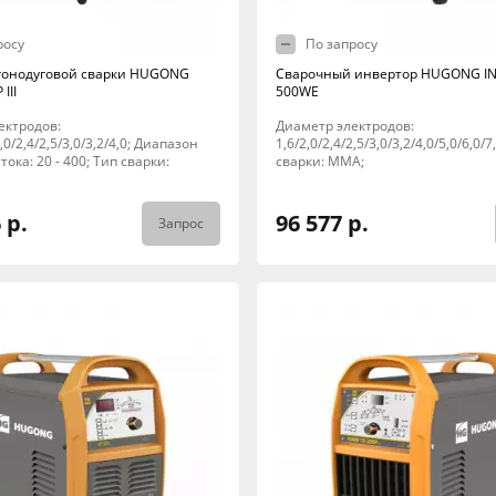
росу
По запросу
гонодуговой сварки HUGONG
Сварочный инвертор HUGONG I
III
500WE
ектродов:
Диаметр электродов:
2,0/2,4/2,5/3,0/3,2/4,0; Диапазон
1,6/2,0/2,4/2,5/3,0/3,2/4,0/5,0/6,0/7
тока: 20 - 400; Тип сварки:
сварки: MMA;
 р.
96 577 р.
Запрос