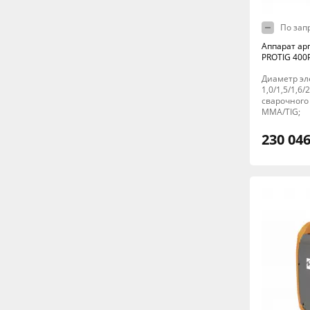
По зап
Аппарат ар
PROTIG 400P 
Диаметр эл
1,0/1,5/1,6/
сварочного 
MMA/TIG;
230 046