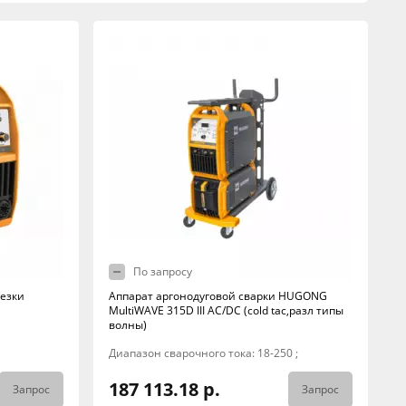
По запросу
езки
Аппарат аргонодуговой сварки HUGONG
MultiWAVE 315D III AC/DC (cold tac,разл типы
волны)
Диапазон сварочного тока: 18-250 ;
187 113.18 р.
Запрос
Запрос