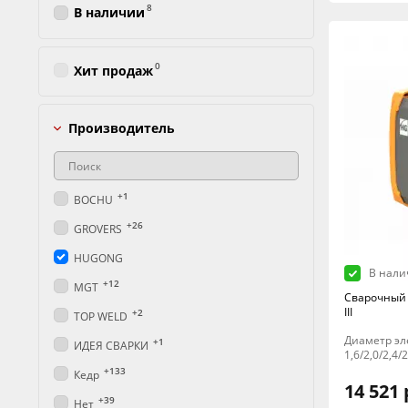
8
В наличии
0
Хит продаж
Производитель
+1
BOCHU
+26
GROVERS
HUGONG
В нали
+12
MGT
Сварочный
III
+2
TOP WELD
Диаметр эл
+1
ИДЕЯ СВАРКИ
1,6/2,0/2,4/
+133
Кедр
14 521 
+39
Нет