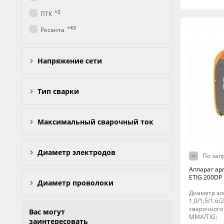
+2
ПТК
+43
Ресанта
Напряжение сети
Тип сварки
Максимальный сварочный ток
Диаметр электродов
По зап
Аппарат ар
ETIG 200DP II
Диаметр проволоки
Диаметр эл
1,0/1,5/1,6/
сварочного 
Вас могут
MMA/TIG;
заинтересовать