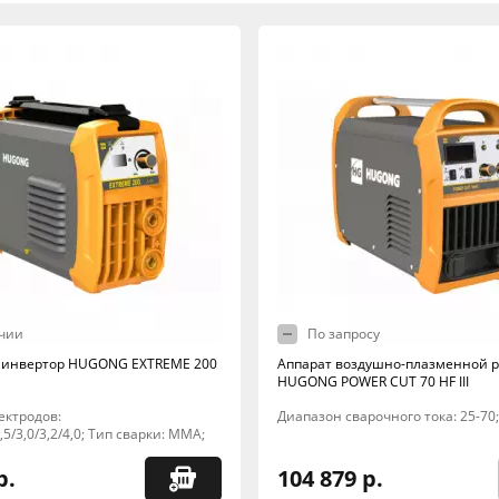
чии
По запросу
 инвертор HUGONG EXTREME 200
Аппарат воздушно-плазменной р
HUGONG POWER CUT 70 HF III
ектродов:
Диапазон сварочного тока: 25-70;
2,5/3,0/3,2/4,0; Тип сварки: MMA;
р.
104 879 р.