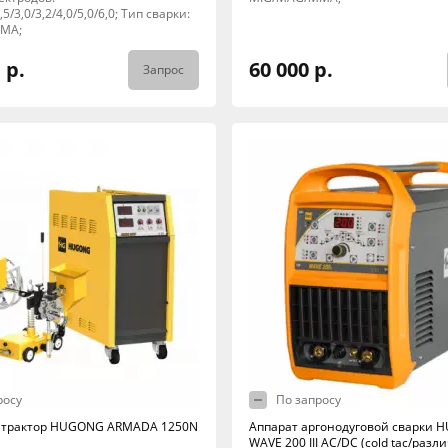
2,5/3,0/3,2/4,0/5,0/6,0; Тип сварки:
MA;
 р.
60 000 р.
Запрос
росу
По запросу
 трактор HUGONG ARMADA 1250N
Аппарат аргонодуговой сварки
WAVE 200 III AC/DC (cold tac/раз