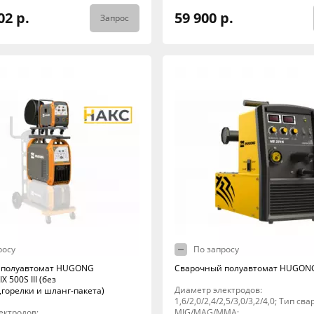
02 р.
59 900 р.
Запрос
росу
По запросу
 полуавтомат HUGONG
Сварочный полуавтомат HUGONG
 500S III (без
Диаметр электродов:
,горелки и шланг-пакета)
1,6/2,0/2,4/2,5/3,0/3,2/4,0; Тип сва
ектродов:
MIG/MAG/MMA;