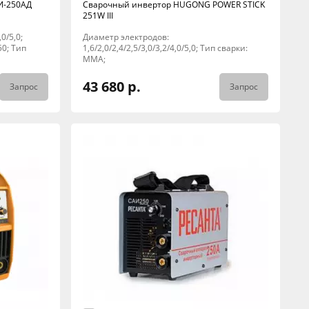
И-250АД
Сварочный инвертор HUGONG POWER STICK
251W III
0/5,0;
Диаметр электродов:
50; Тип
1,6/2,0/2,4/2,5/3,0/3,2/4,0/5,0; Тип сварки:
MMA;
43 680 р.
Запрос
Запрос