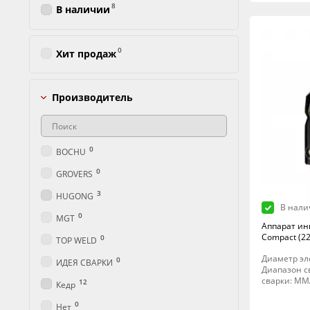
8
В наличии
0
Хит продаж
Производитель
0
BOCHU
0
GROVERS
3
HUGONG
В нали
0
MGT
Аппарат ин
Compact (22
0
TOP WELD
Диаметр эле
0
ИДЕЯ СВАРКИ
Диапазон св
сварки: MM
12
Кедр
0
Нет