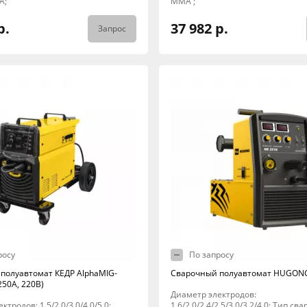
A;
MMA ;
р.
37 982 р.
Запрос
росу
По запросу
полуавтомат КЕДР AlphaMIG-
Сварочный полуавтомат HUGONG
250А, 220В)
Диаметр электродов:
тродов: 1,5/2,0/3,0/4,0/5,0;
1,6/2,0/2,4/2,5/3,0/3,2/4,0; Тип сва