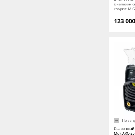
Диапазон св
сварки: MI
123 000
По зап
Сварочный 
MultiARC-25