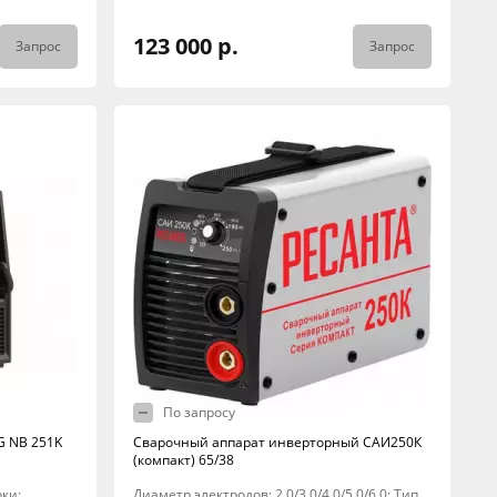
123 000 р.
Запрос
Запрос
По запросу
 NB 251K
Сварочный аппарат инверторный САИ250К
(компакт) 65/38
рки:
Диаметр электродов: 2,0/3,0/4,0/5,0/6,0; Тип