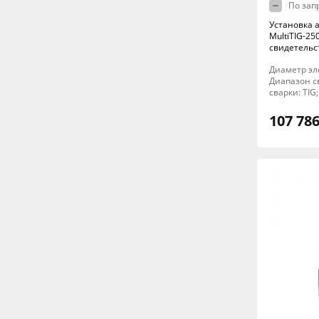
По зап
Установка 
MultiTIG-25
свидетельс
Диаметр элек
Диапазон св
сварки: TIG;
107 786