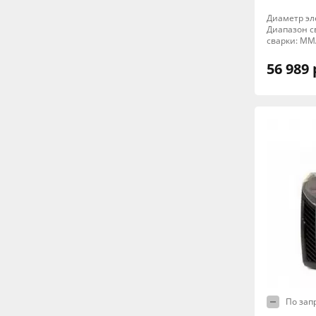
Диаметр эле
Диапазон св
сварки: MM
56 989 
По зап