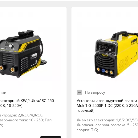
чии
По запросу
верторный КЕДР UltraARC-250
Установка аргонодуговой сварки
0В, 10-250А)
MultiTIG-2500P-1 DC (220В, 5-250А
горелкой)
ктродов: 2,0/3,0/4,0/5,0;
арочного тока: 10 - 250; Тип
Диаметр электродов: 1,6/2,0/2,5/3,
A;
Диапазон сварочного тока: 5 - 25
сварки: TIG;