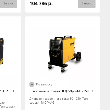
104 786 р.
Запрос
Запрос
По запросу
ARC-250-3
Сварочный источник КЕДР AlphaMIG 250S-3
Диапазон сварочного тока: 30 - 250; Тип
пазон
сварки: MIG/MAG;
 Тип сварки: