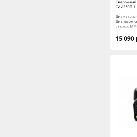
Сварочный
САИ250ПН
Диаметр элек
Диапазон св
сварки: MM
15 090 