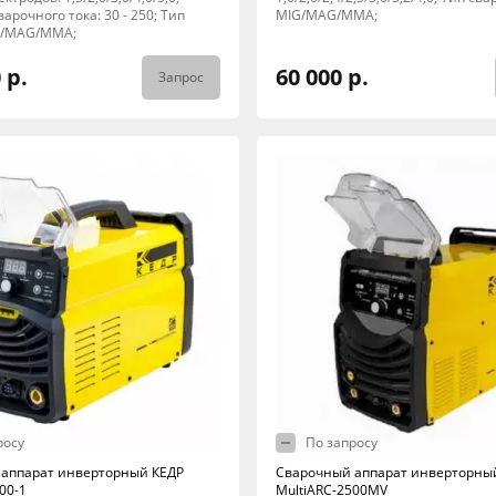
арочного тока: 30 - 250; Тип
MIG/MAG/MMA;
G/MAG/MMA;
 р.
60 000 р.
Запрос
росу
По запросу
аппарат инверторный КЕДР
Сварочный аппарат инверторны
00-1
MultiARC-2500MV