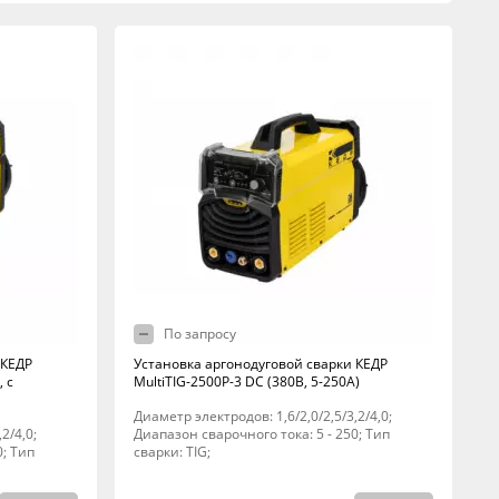
По запросу
 КЕДР
Установка аргонодуговой сварки КЕДР
, с
MultiTIG-2500P-3 DC (380В, 5-250А)
Диаметр электродов: 1,6/2,0/2,5/3,2/4,0;
2/4,0;
Диапазон сварочного тока: 5 - 250; Тип
0; Тип
сварки: TIG;