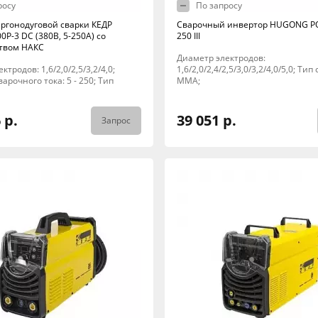
росу
По запросу
аргонодуговой сварки КЕДР
Сварочный инвертор HUGONG P
00P-3 DC (380В, 5-250А) со
250 III
твом НАКС
Диаметр электродов:
тродов: 1,6/2,0/2,5/3,2/4,0;
1,6/2,0/2,4/2,5/3,0/3,2/4,0/5,0; Тип
арочного тока: 5 - 250; Тип
MMA;
 р.
39 051 р.
Запрос