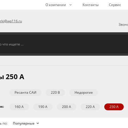
О компании
Контакты
Сервис
arki@wp116.ru
Звоно
 250 А
Ресанта САИ
220 В
Недорогие
к:
160 А
190 А
200 А
220 А
250 А
ь по: