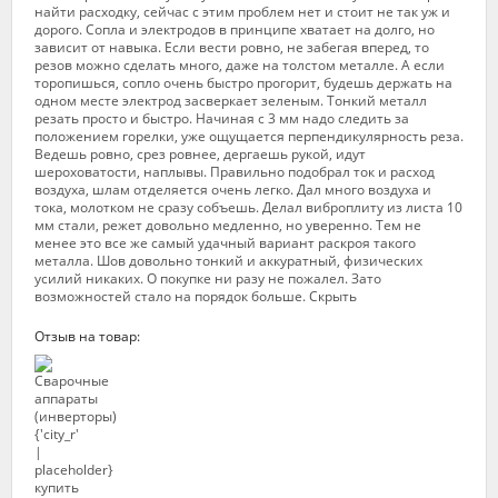
найти расходку, сейчас с этим проблем нет и стоит не так уж и
дорого. Сопла и электродов в принципе хватает на долго, но
зависит от навыка. Если вести ровно, не забегая вперед, то
резов можно сделать много, даже на толстом металле. А если
торопишься, сопло очень быстро прогорит, будешь держать на
одном месте электрод засверкает зеленым. Тонкий металл
резать просто и быстро. Начиная с 3 мм надо следить за
положением горелки, уже ощущается перпендикулярность реза.
Ведешь ровно, срез ровнее, дергаешь рукой, идут
шероховатости, наплывы. Правильно подобрал ток и расход
воздуха, шлам отделяется очень легко. Дал много воздуха и
тока, молотком не сразу собъешь. Делал виброплиту из листа 10
мм стали, режет довольно медленно, но уверенно. Тем не
менее это все же самый удачный вариант раскроя такого
металла. Шов довольно тонкий и аккуратный, физических
усилий никаких. О покупке ни разу не пожалел. Зато
возможностей стало на порядок больше. Скрыть
Отзыв на товар: