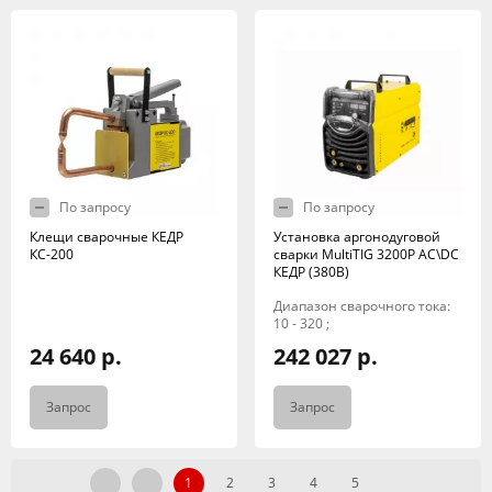
По запросу
По запросу
Клещи сварочные КЕДР
Установка аргонодуговой
КС-200
сварки MultiTIG 3200P AC\DC
КЕДР (380В)
Диапазон сварочного тока:
10 - 320 ;
24 640 р.
242 027 р.
Запрос
Запрос
1
2
3
4
5