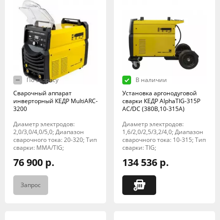
По запросу
В наличии
Сварочный аппарат
Установка аргонодуговой
инверторный КЕДР MultiARC-
сварки КЕДР AlphaTIG-315P
3200
AC/DC (380В,10-315А)
Диаметр электродов:
Диаметр электродов:
2,0/3,0/4,0/5,0; Диапазон
1,6/2,0/2,5/3,2/4,0; Диапазон
сварочного тока: 20-320; Тип
сварочного тока: 10-315; Тип
сварки: MMA/TIG;
сварки: TIG;
76 900 р.
134 536 р.
Запрос