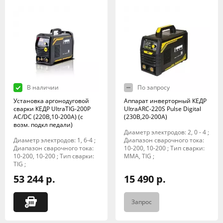
В наличии
По запросу
Установка аргонодуговой
Аппарат инверторный КЕДР
сварки КЕДР UltraTIG-200P
UltraARC-220S Pulse Digital
AC/DC (220В,10-200А) (с
(230В,20-200А)
возм. подкл педали)
Диаметр электродов: 2, 0 - 4 ;
Диаметр электродов: 1, 6-4 ;
Диапазон сварочного тока:
Диапазон сварочного тока:
10-200, 10-200 ; Тип сварки:
10-200, 10-200 ; Тип сварки:
MMA, TIG ;
TIG ;
53 244 р.
15 490 р.
Запрос