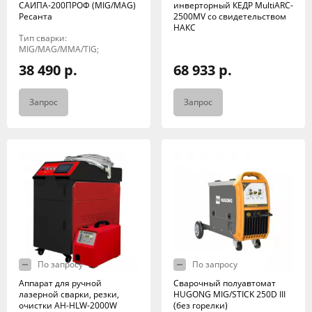
САИПА-200ПРОФ (MIG/MAG)
инверторный КЕДР MultiARC-
Ресанта
2500MV со свидетельством
НАКС
Тип сварки:
MIG/MAG/MMA/TIG;
38 490 р.
68 933 р.
Запрос
Запрос
По запросу
По запросу
Аппарат для ручной
Сварочный полуавтомат
лазерной сварки, резки,
HUGONG MIG/STICK 250D III
очистки AH-HLW-2000W
(без горелки)