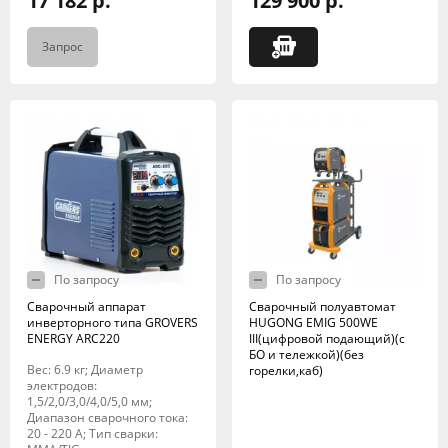
17 182 р.
129 900 р.
Запрос
По запросу
По запросу
Сварочный аппарат
Сварочный полуавтомат
инверторного типа GROVERS
HUGONG EMIG 500WE
ENERGY ARC220
III(цифровой подающий)(с
БО и тележкой)(без
Вес: 6.9 кг; Диаметр
горелки,каб)
электродов:
1,5/2,0/3,0/4,0/5,0 мм;
Диапазон сварочного тока:
20 - 220 А; Тип сварки: