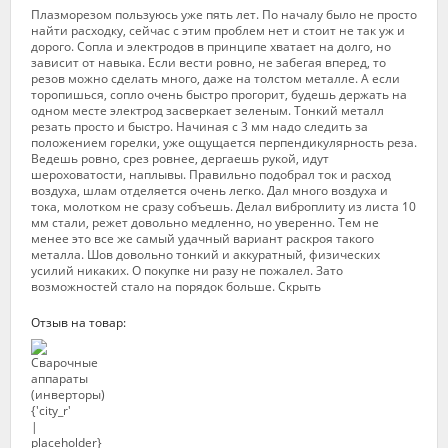
Плазморезом пользуюсь уже пять лет. По началу было не просто
найти расходку, сейчас с этим проблем нет и стоит не так уж и
дорого. Сопла и электродов в принципе хватает на долго, но
зависит от навыка. Если вести ровно, не забегая вперед, то
резов можно сделать много, даже на толстом металле. А если
торопишься, сопло очень быстро прогорит, будешь держать на
одном месте электрод засверкает зеленым. Тонкий металл
резать просто и быстро. Начиная с 3 мм надо следить за
положением горелки, уже ощущается перпендикулярность реза.
Ведешь ровно, срез ровнее, дергаешь рукой, идут
шероховатости, наплывы. Правильно подобрал ток и расход
воздуха, шлам отделяется очень легко. Дал много воздуха и
тока, молотком не сразу собъешь. Делал виброплиту из листа 10
мм стали, режет довольно медленно, но уверенно. Тем не
менее это все же самый удачный вариант раскроя такого
металла. Шов довольно тонкий и аккуратный, физических
усилий никаких. О покупке ни разу не пожалел. Зато
возможностей стало на порядок больше. Скрыть
Отзыв на товар: