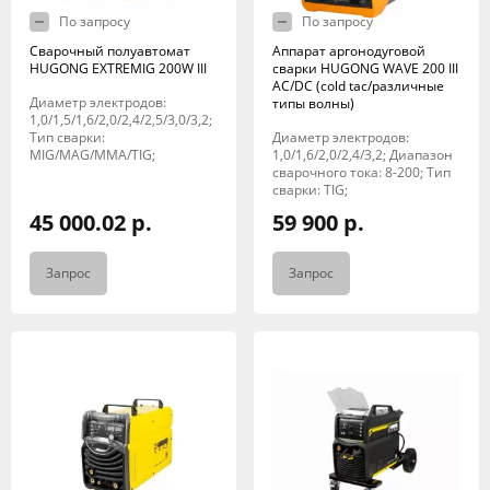
По запросу
По запросу
Сварочный полуавтомат
Аппарат аргонодуговой
HUGONG EXTREMIG 200W III
сварки HUGONG WAVE 200 III
AC/DC (cold tac/различные
Диаметр электродов:
типы волны)
1,0/1,5/1,6/2,0/2,4/2,5/3,0/3,2;
Тип сварки:
Диаметр электродов:
MIG/MAG/MMA/TIG;
1,0/1,6/2,0/2,4/3,2; Диапазон
сварочного тока: 8-200; Тип
сварки: TIG;
45 000.02 р.
59 900 р.
Запрос
Запрос