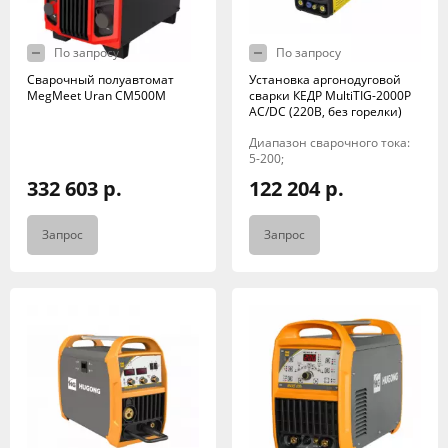
По запросу
По запросу
Сварочный полуавтомат
Установка аргонодуговой
MegMeet Uran CM500M
сварки КЕДР MultiTIG-2000P
AC/DC (220В, без горелки)
Диапазон сварочного тока:
5-200;
332 603 р.
122 204 р.
Запрос
Запрос