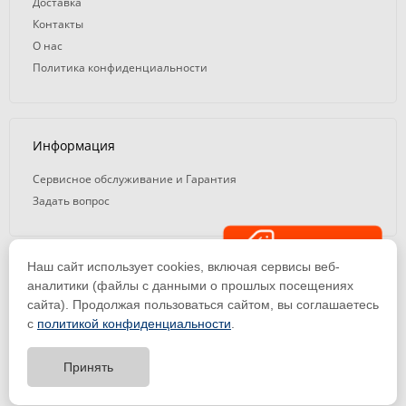
Доставка
Контакты
О нас
Политика конфиденциальности
Информация
Сервисное обслуживание и Гарантия
Задать вопрос
Распродажа
Наш сайт использует cookies, включая сервисы веб-
© 2008 — 2026. ООО «ТК Вэлд Плюс»
аналитики (файлы с данными о прошлых посещениях
сайта). Продолжая пользоваться сайтом, вы соглашаетесь
Email: ideasvarki@wp116.ru
Тел.: 8 800 101-08-75 (с 10:00 до 19:00)
с
политикой конфиденциальности
.
ООО «Торговая Компания Вэлд Плюс» | ИНН 1650288518 | ОГРН
1141650012184
Принять
Тест-драйв
оборудования