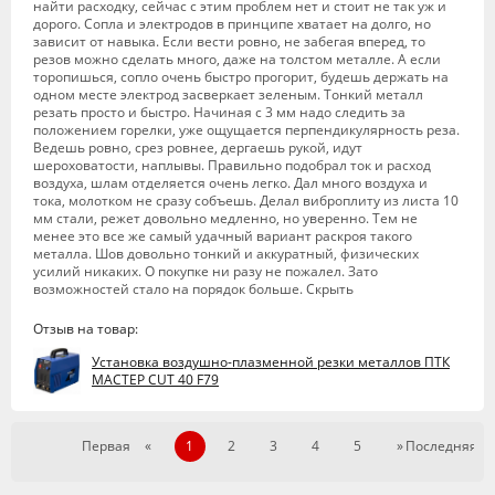
найти расходку, сейчас с этим проблем нет и стоит не так уж и
дорого. Сопла и электродов в принципе хватает на долго, но
зависит от навыка. Если вести ровно, не забегая вперед, то
резов можно сделать много, даже на толстом металле. А если
торопишься, сопло очень быстро прогорит, будешь держать на
одном месте электрод засверкает зеленым. Тонкий металл
резать просто и быстро. Начиная с 3 мм надо следить за
положением горелки, уже ощущается перпендикулярность реза.
Ведешь ровно, срез ровнее, дергаешь рукой, идут
шероховатости, наплывы. Правильно подобрал ток и расход
воздуха, шлам отделяется очень легко. Дал много воздуха и
тока, молотком не сразу собъешь. Делал виброплиту из листа 10
мм стали, режет довольно медленно, но уверенно. Тем не
менее это все же самый удачный вариант раскроя такого
металла. Шов довольно тонкий и аккуратный, физических
усилий никаких. О покупке ни разу не пожалел. Зато
возможностей стало на порядок больше. Скрыть
Отзыв на товар:
Установка воздушно-плазменной резки металлов ПТК
МАСТЕР CUT 40 F79
Первая
«
1
2
3
4
5
»
Последняя